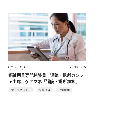
2020/10/15
ニュース
福祉用具専門相談員 退院・退所カンフ
ァ出席 ケアマネ「退院・退所加算」要
件に
ケアマネジャー
介護保険
介護報酬