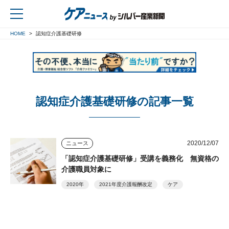
HOME
認知症介護基礎研修
戻る
認知症介護基礎研修の記事一覧
2020/12/07
ニュース
「認知症介護基礎研修」受講を義務化 無資格の
介護職員対象に
2020年
2021年度介護報酬改定
ケア