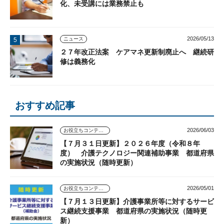
化、未受講には業務禁止も
2026/05/13
ニュース
２７年改正法案 ケアマネ更新制廃止へ 継続研
修は義務化
おすすめ記事
2026/06/03
お役立ちコンテンツ
【７月３１日更新】２０２６年度（令和８年
度） 介護テクノロジー関連補助事業 都道府県
の実施状況（随時更新）
2026/05/01
お役立ちコンテンツ
【７月１３日更新】介護事業所等に対するサービ
ス継続支援事業 都道府県の実施状況（随時更
新）