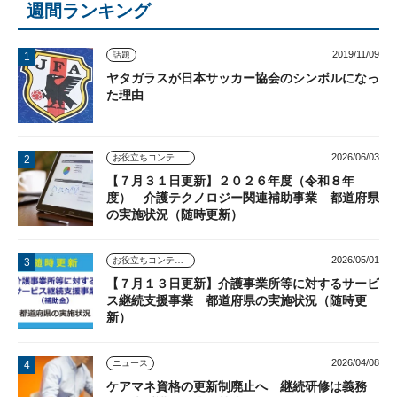
週間ランキング
2019/11/09
話題
ヤタガラスが日本サッカー協会のシンボルになっ
た理由
2026/06/03
お役立ちコンテンツ
【７月３１日更新】２０２６年度（令和８年
度） 介護テクノロジー関連補助事業 都道府県
の実施状況（随時更新）
2026/05/01
お役立ちコンテンツ
【７月１３日更新】介護事業所等に対するサービ
ス継続支援事業 都道府県の実施状況（随時更
新）
2026/04/08
ニュース
ケアマネ資格の更新制廃止へ 継続研修は義務