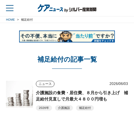
HOME
補足給付
戻る
補足給付の記事一覧
2026/06/03
ニュース
介護施設の食費・居住費、８月から引き上げ 補
足給付見直しで月最大４８００円増も
2026年
介護施設
補足給付