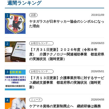
週間ランキング
2019/11/09
話題
ヤタガラスが日本サッカー協会のシンボルになっ
た理由
2026/06/03
お役立ちコンテンツ
【７月３１日更新】２０２６年度（令和８年
度） 介護テクノロジー関連補助事業 都道府県
の実施状況（随時更新）
2026/05/01
お役立ちコンテンツ
【７月１３日更新】介護事業所等に対するサービ
ス継続支援事業 都道府県の実施状況（随時更
新）
2026/04/08
ニュース
ケアマネ資格の更新制廃止へ 継続研修は義務