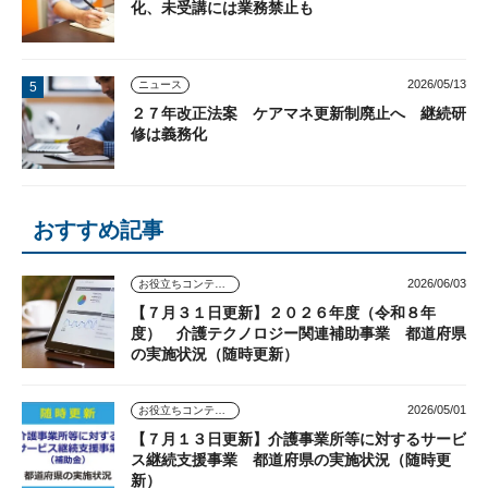
化、未受講には業務禁止も
2026/05/13
ニュース
２７年改正法案 ケアマネ更新制廃止へ 継続研
修は義務化
おすすめ記事
2026/06/03
お役立ちコンテンツ
【７月３１日更新】２０２６年度（令和８年
度） 介護テクノロジー関連補助事業 都道府県
の実施状況（随時更新）
2026/05/01
お役立ちコンテンツ
【７月１３日更新】介護事業所等に対するサービ
ス継続支援事業 都道府県の実施状況（随時更
新）