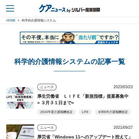
HOME
科学的介護情報システム
戻る
科学的介護情報システムの記事一覧
2023/03/23
ニュース
厚生労働省 ＬＩＦＥ「新規指標」提案募集中
= ３月３１日まで=
2024年度介護報酬改定
LIFE
令和6年介護報酬改定
2021/09/27
ニュース
厚労省「Windows 11へのアップデート控えて」