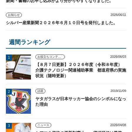
新聞・書籍のお申し込みがより分かりやすくなりました。
2026/06/11
お知らせ
シルバー産業新聞２０２６年６月１０日号を発刊しました。
週間ランキング
2026/06/03
お役立ちコンテンツ
【８月７日更新】２０２６年度（令和８年度）
介護テクノロジー関連補助事業 都道府県の実施
状況（随時更新）
2019/11/09
話題
ヤタガラスが日本サッカー協会のシンボルになっ
た理由
2026/04/08
ニュース