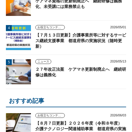
ケアマネ資格の更新制廃止へ 継続研修は義務
化、未受講には業務禁止も
2026/05/01
お役立ちコンテンツ
【７月１３日更新】介護事業所等に対するサービ
ス継続支援事業 都道府県の実施状況（随時更
新）
2026/05/13
ニュース
２７年改正法案 ケアマネ更新制廃止へ 継続研
修は義務化
おすすめ記事
2026/06/03
お役立ちコンテンツ
【８月７日更新】２０２６年度（令和８年度）
介護テクノロジー関連補助事業 都道府県の実施