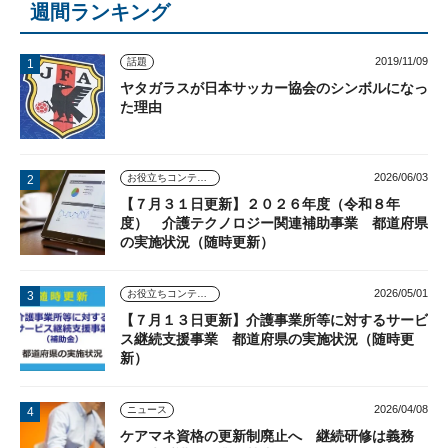
週間ランキング
2019/11/09
話題
ヤタガラスが日本サッカー協会のシンボルになっ
た理由
2026/06/03
お役立ちコンテンツ
【７月３１日更新】２０２６年度（令和８年
度） 介護テクノロジー関連補助事業 都道府県
の実施状況（随時更新）
2026/05/01
お役立ちコンテンツ
【７月１３日更新】介護事業所等に対するサービ
ス継続支援事業 都道府県の実施状況（随時更
新）
2026/04/08
ニュース
ケアマネ資格の更新制廃止へ 継続研修は義務