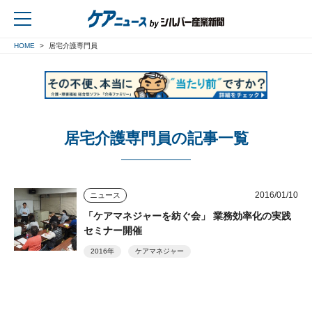
HOME
居宅介護専門員
戻る
居宅介護専門員の記事一覧
2016/01/10
ニュース
「ケアマネジャーを紡ぐ会」 業務効率化の実践
セミナー開催
2016年
ケアマネジャー