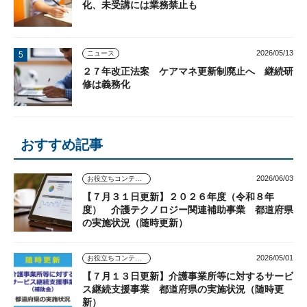
化、未受講には業務禁止も
2026/05/13
ニュース
２７年改正法案 ケアマネ更新制廃止へ 継続研
修は義務化
おすすめ記事
2026/06/03
お役立ちコンテンツ
【７月３１日更新】２０２６年度（令和８年
度） 介護テクノロジー関連補助事業 都道府県
の実施状況（随時更新）
2026/05/01
お役立ちコンテンツ
【７月１３日更新】介護事業所等に対するサービ
ス継続支援事業 都道府県の実施状況（随時更
新）