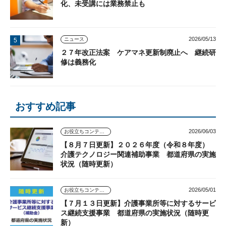
化、未受講には業務禁止も
2026/05/13
ニュース
２７年改正法案 ケアマネ更新制廃止へ 継続研
修は義務化
おすすめ記事
2026/06/03
お役立ちコンテンツ
【８月７日更新】２０２６年度（令和８年度）
介護テクノロジー関連補助事業 都道府県の実施
状況（随時更新）
2026/05/01
お役立ちコンテンツ
【７月１３日更新】介護事業所等に対するサービ
ス継続支援事業 都道府県の実施状況（随時更
新）