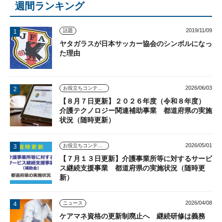
週間ランキング
2019/11/09
話題
ヤタガラスが日本サッカー協会のシンボルになっ
た理由
2026/06/03
お役立ちコンテンツ
【８月７日更新】２０２６年度（令和８年度）
介護テクノロジー関連補助事業 都道府県の実施
状況（随時更新）
2026/05/01
お役立ちコンテンツ
【７月１３日更新】介護事業所等に対するサービ
ス継続支援事業 都道府県の実施状況（随時更
新）
2026/04/08
ニュース
ケアマネ資格の更新制廃止へ 継続研修は義務