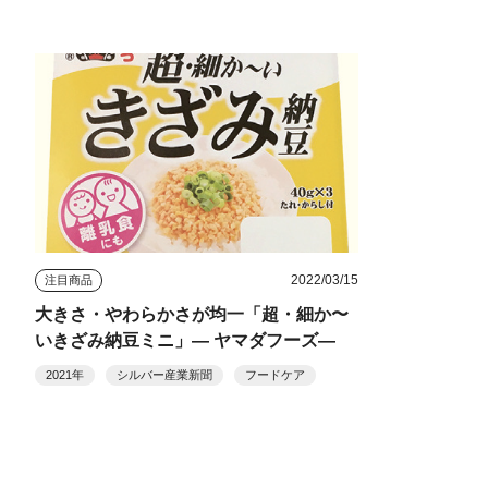
2022/03/15
注目商品
大きさ・やわらかさが均一「超・細か〜
いきざみ納豆ミニ」― ヤマダフーズ―
2021年
シルバー産業新聞
フードケア