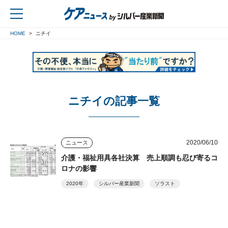
HOME
ニチイ
戻る
ニチイの記事一覧
2020/06/10
ニュース
介護・福祉用具各社決算 売上順調も忍び寄るコ
ロナの影響
2020年
シルバー産業新聞
ソラスト