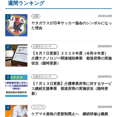
週間ランキング
2019/11/09
話題
ヤタガラスが日本サッカー協会のシンボルになっ
た理由
2026/06/03
お役立ちコンテンツ
【８月７日更新】２０２６年度（令和８年度）
介護テクノロジー関連補助事業 都道府県の実施
状況（随時更新）
2026/05/01
お役立ちコンテンツ
【７月１３日更新】介護事業所等に対するサービ
ス継続支援事業 都道府県の実施状況（随時更
新）
2026/04/08
ニュース
ケアマネ資格の更新制廃止へ 継続研修は義務