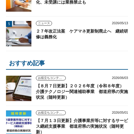
化、未受講には業務禁止も
2026/05/13
ニュース
２７年改正法案 ケアマネ更新制廃止へ 継続研
修は義務化
おすすめ記事
2026/06/03
お役立ちコンテンツ
【８月７日更新】２０２６年度（令和８年度）
介護テクノロジー関連補助事業 都道府県の実施
状況（随時更新）
2026/05/01
お役立ちコンテンツ
【７月１３日更新】介護事業所等に対するサービ
ス継続支援事業 都道府県の実施状況（随時更
新）