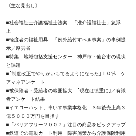
《主な見出し》
■社会福祉士介護福祉士法案 「准介護福祉士」急浮
上
■軽度者の福祉用具 「例外給付すべき事案」の事例提
示／厚労省
■特集 地域包括支援センター 神戸市・仙台市の現状
と課題
■｢制度改正でやりがいもてるようになった｣１０％ ケ
アマネアンケート
■被保険者・受給者の範囲拡大 ｢現在は慎重に｣／有識
者アンケート結果
■イエローハット、車いす事業本格化 ３年後売上高３
億５０００万円を目指す
■「バリアフリー２００７」注目の商品をピックアップ
■鉄道での電動カート利用 障害施策から介護保険利用