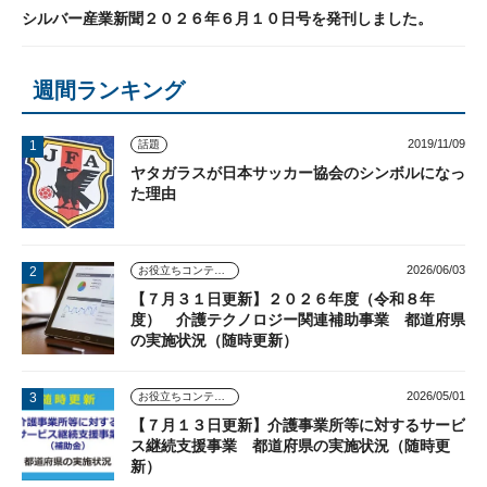
シルバー産業新聞２０２６年６月１０日号を発刊しました。
週間ランキング
2019/11/09
話題
ヤタガラスが日本サッカー協会のシンボルになっ
た理由
2026/06/03
お役立ちコンテンツ
【７月３１日更新】２０２６年度（令和８年
度） 介護テクノロジー関連補助事業 都道府県
の実施状況（随時更新）
2026/05/01
お役立ちコンテンツ
【７月１３日更新】介護事業所等に対するサービ
ス継続支援事業 都道府県の実施状況（随時更
新）