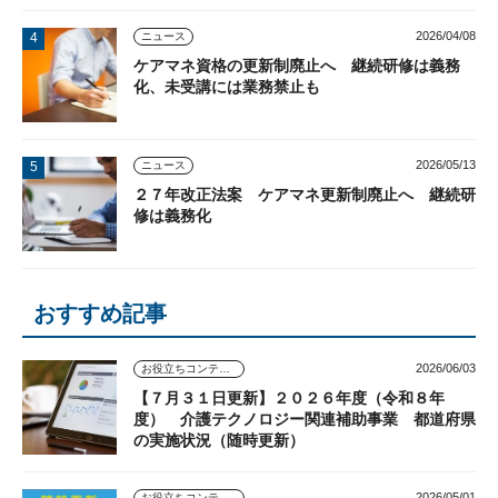
2026/04/08
ニュース
ケアマネ資格の更新制廃止へ 継続研修は義務
化、未受講には業務禁止も
2026/05/13
ニュース
２７年改正法案 ケアマネ更新制廃止へ 継続研
修は義務化
おすすめ記事
2026/06/03
お役立ちコンテンツ
【７月３１日更新】２０２６年度（令和８年
度） 介護テクノロジー関連補助事業 都道府県
の実施状況（随時更新）
2026/05/01
お役立ちコンテンツ