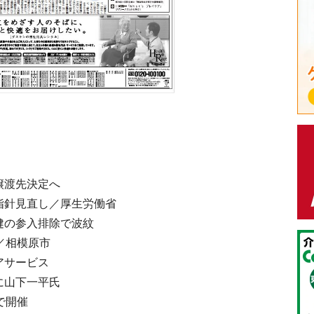
譲渡先決定へ
指針見直し／厚生労働省
健の参入排除で波紋
／相模原市
アサービス
に山下一平氏
で開催