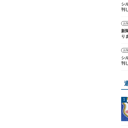
シ
刊
お
新
り
お
シ
刊