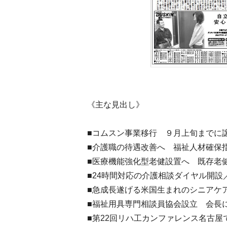
《主な見出し》
■コムスン事業移行 ９月上旬までに
■介護職の待遇改善へ 福祉人材確保
■医療機能強化型老健設置へ 既存老
■24時間対応の介護相談ダイヤル開設
■急成長遂げる米国生まれのシニアケ
■福祉用具専門相談員協会設立 会長
■第22回リハ工カンファレンス名古屋