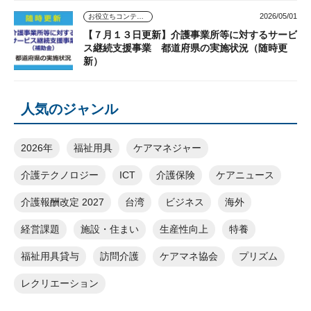
2026/05/01
お役立ちコンテンツ
【７月１３日更新】介護事業所等に対するサービ
ス継続支援事業 都道府県の実施状況（随時更
新）
人気のジャンル
2026年
福祉用具
ケアマネジャー
介護テクノロジー
ICT
介護保険
ケアニュース
介護報酬改定 2027
台湾
ビジネス
海外
経営課題
施設・住まい
生産性向上
特養
福祉用具貸与
訪問介護
ケアマネ協会
プリズム
レクリエーション