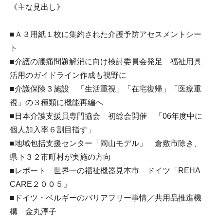
《主な見出し》
■Ａ３用紙１枚に集約された介護予防アセスメントシー
ト
■介護の腰痛問題解消に向け検討委員会発足 福祉用具
活用のガイドライン作成も視野に
■介護保険３施設 「生活重視」「在宅復帰」「医療重
視」の３種類に機能再編へ
■日本介護支援員専門協会 初総会開催 「06年度中に
個人加入率６割目指す」
■地域包括支援センター「岡山モデル」 倉敷市除き、
県下３２市町村が実施の方向
■レポート 世界一の福祉機器見本市 ドイツ「REHA
CARE２００５」
■ドイツ・ベルギーのバリアフリー事情／共用品推進機
構 金丸淳子