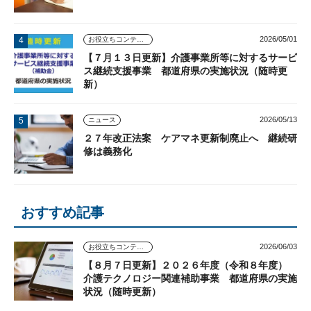
2026/05/01
お役立ちコンテンツ
【７月１３日更新】介護事業所等に対するサービ
ス継続支援事業 都道府県の実施状況（随時更
新）
2026/05/13
ニュース
２７年改正法案 ケアマネ更新制廃止へ 継続研
修は義務化
おすすめ記事
2026/06/03
お役立ちコンテンツ
【８月７日更新】２０２６年度（令和８年度）
介護テクノロジー関連補助事業 都道府県の実施
状況（随時更新）