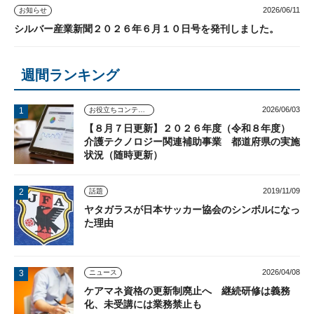
2026/06/11
お知らせ
シルバー産業新聞２０２６年６月１０日号を発刊しました。
週間ランキング
2026/06/03
お役立ちコンテンツ
【８月７日更新】２０２６年度（令和８年度）
介護テクノロジー関連補助事業 都道府県の実施
状況（随時更新）
2019/11/09
話題
ヤタガラスが日本サッカー協会のシンボルになっ
た理由
2026/04/08
ニュース
ケアマネ資格の更新制廃止へ 継続研修は義務
化、未受講には業務禁止も