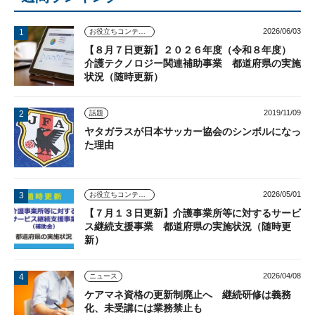
2026/06/03
お役立ちコンテンツ
【８月７日更新】２０２６年度（令和８年度）
介護テクノロジー関連補助事業 都道府県の実施
状況（随時更新）
2019/11/09
話題
ヤタガラスが日本サッカー協会のシンボルになっ
た理由
2026/05/01
お役立ちコンテンツ
【７月１３日更新】介護事業所等に対するサービ
ス継続支援事業 都道府県の実施状況（随時更
新）
2026/04/08
ニュース
ケアマネ資格の更新制廃止へ 継続研修は義務
化、未受講には業務禁止も