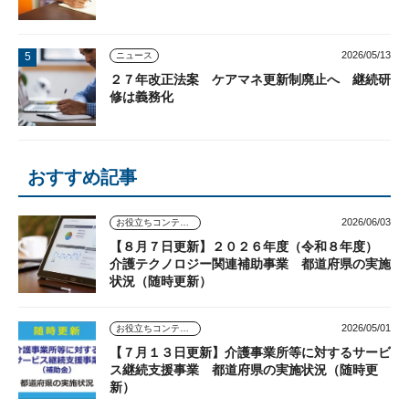
2026/05/13
ニュース
２７年改正法案 ケアマネ更新制廃止へ 継続研
修は義務化
おすすめ記事
2026/06/03
お役立ちコンテンツ
【８月７日更新】２０２６年度（令和８年度）
介護テクノロジー関連補助事業 都道府県の実施
状況（随時更新）
2026/05/01
お役立ちコンテンツ
【７月１３日更新】介護事業所等に対するサービ
ス継続支援事業 都道府県の実施状況（随時更
新）