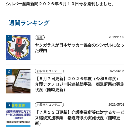
シルバー産業新聞２０２６年６月１０日号を発刊しました。
週間ランキング
2019/11/09
話題
ヤタガラスが日本サッカー協会のシンボルになっ
た理由
2026/06/03
お役立ちコンテンツ
【８月７日更新】２０２６年度（令和８年度）
介護テクノロジー関連補助事業 都道府県の実施
状況（随時更新）
2026/05/01
お役立ちコンテンツ
【７月１３日更新】介護事業所等に対するサービ
ス継続支援事業 都道府県の実施状況（随時更
新）