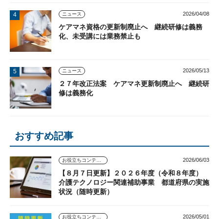
2026/04/08
ニュース
ケアマネ資格の更新制廃止へ 継続研修は義務
化、未受講には業務禁止も
2026/05/13
ニュース
２７年改正法案 ケアマネ更新制廃止へ 継続研
修は義務化
おすすめ記事
2026/06/03
お役立ちコンテンツ
【８月７日更新】２０２６年度（令和８年度）
介護テクノロジー関連補助事業 都道府県の実施
状況（随時更新）
2026/05/01
お役立ちコンテンツ