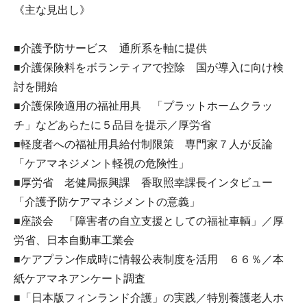
《主な見出し》
■介護予防サービス 通所系を軸に提供
■介護保険料をボランティアで控除 国が導入に向け検
討を開始
■介護保険適用の福祉用具 「プラットホームクラッ
チ」などあらたに５品目を提示／厚労省
■軽度者への福祉用具給付制限策 専門家７人が反論
「ケアマネジメント軽視の危険性」
■厚労省 老健局振興課 香取照幸課長インタビュー
「介護予防ケアマネジメントの意義」
■座談会 「障害者の自立支援としての福祉車輌」／厚
労省、日本自動車工業会
■ケアプラン作成時に情報公表制度を活用 ６６％／本
紙ケアマネアンケート調査
■「日本版フィンランド介護」の実践／特別養護老人ホ