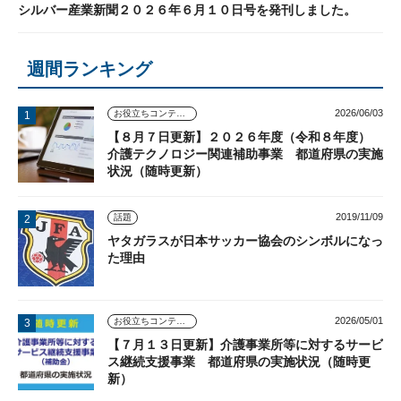
シルバー産業新聞２０２６年６月１０日号を発刊しました。
週間ランキング
2026/06/03
お役立ちコンテンツ
【８月７日更新】２０２６年度（令和８年度）
介護テクノロジー関連補助事業 都道府県の実施
状況（随時更新）
2019/11/09
話題
ヤタガラスが日本サッカー協会のシンボルになっ
た理由
2026/05/01
お役立ちコンテンツ
【７月１３日更新】介護事業所等に対するサービ
ス継続支援事業 都道府県の実施状況（随時更
新）