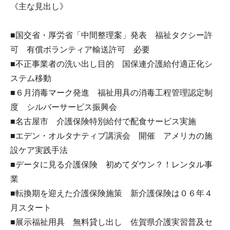
《主な見出し》
■国交省・厚労省「中間整理案」発表 福祉タクシー許
可 有償ボランティア輸送許可 必要
■不正事業者の洗い出し目的 国保連介護給付適正化シ
ステム移動
■６月消毒マーク発進 福祉用具の消毒工程管理認定制
度 シルバーサービス振興会
■名古屋市 介護保険特別給付で配食サービス実施
■エデン・オルタナティブ講演会 開催 アメリカの施
設ケア実践手法
■データに見る介護保険 初めてダウン？！レンタル事
業
■転換期を迎えた介護保険施策 新介護保険は０６年４
月スタート
■展示福祉用具 無料貸し出し 佐賀県介護実習普及セ