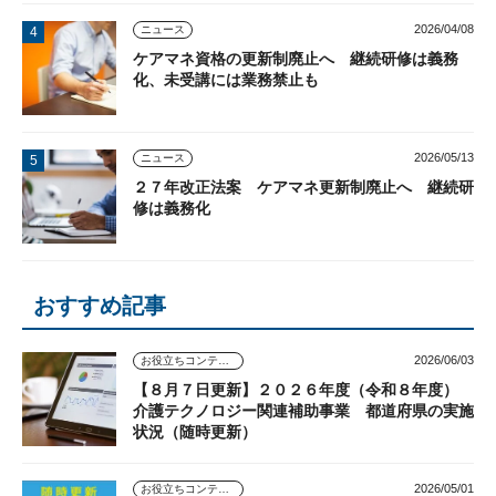
2026/04/08
ニュース
ケアマネ資格の更新制廃止へ 継続研修は義務
化、未受講には業務禁止も
2026/05/13
ニュース
２７年改正法案 ケアマネ更新制廃止へ 継続研
修は義務化
おすすめ記事
2026/06/03
お役立ちコンテンツ
【８月７日更新】２０２６年度（令和８年度）
介護テクノロジー関連補助事業 都道府県の実施
状況（随時更新）
2026/05/01
お役立ちコンテンツ