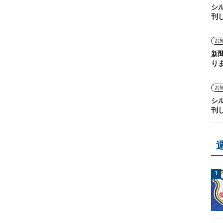
シ
刊
お
新
り
お
シ
刊