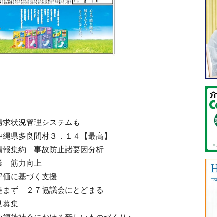
請求状況管理システムも
沖縄県多良間村３．１４【最高】
情報集約 事故防止諸要因分析
業 筋力向上
評価に基づく支援
進まず ２７協議会にとどまる
見募集