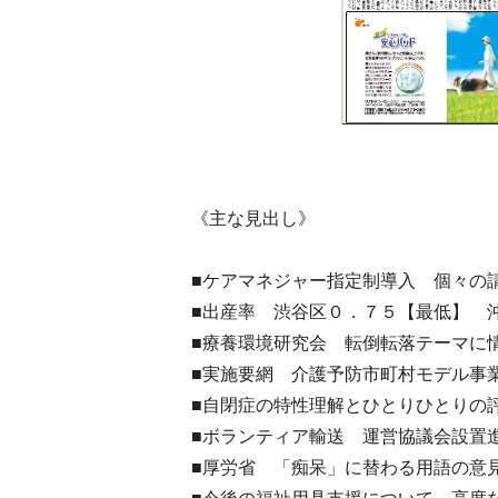
《主な見出し》
■ケアマネジャー指定制導入 個々の
■出産率 渋谷区０．７５【最低】 
■療養環境研究会 転倒転落テーマに
■実施要網 介護予防市町村モデル事
■自閉症の特性理解とひとりひとりの
■ボランティア輸送 運営協議会設置
■厚労省 「痴呆」に替わる用語の意