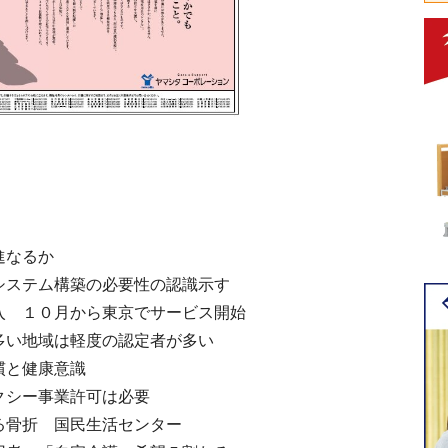
進なるか
システム構築の必要性の認識示す
入 １０月から東京でサービス開始
多い地域は軽度の認定者が多い
慣と健康意識
クシー事業許可は必要
る骨折 国民生活センター