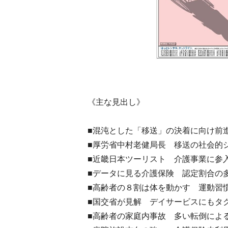
《主な見出し》
■混沌とした「移送」の決着に向け前
■厚労省中村老健局長 移送の社会的
■近畿日本ツーリスト 介護事業に参
■データに見る介護保険 認定割合の
■高齢者の８割は体を動かす 運動習
■国交省が見解 デイサービスにもタ
■高齢者の家庭内事故 多い転倒によ