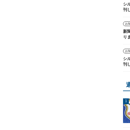
シ
刊
お
新
り
お
シ
刊