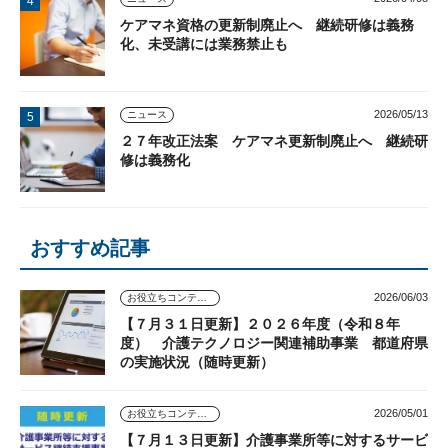
ケアマネ資格の更新制廃止へ 継続研修は義務
化、未受講には業務禁止も
2026/05/13
ニュース
２７年改正法案 ケアマネ更新制廃止へ 継続研
修は義務化
おすすめ記事
2026/06/03
お役立ちコンテンツ
【７月３１日更新】２０２６年度（令和８年
度） 介護テクノロジー関連補助事業 都道府県
の実施状況（随時更新）
2026/05/01
お役立ちコンテンツ
【７月１３日更新】介護事業所等に対するサービ