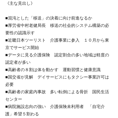
《主な見出し》
■混沌とした「移送」の決着に向け前進なるか
■厚労省中村老健局長 移送の社会的システム構築の必
要性の認識示す
■近畿日本ツーリスト 介護事業に参入 １０月から東
京でサービス開始
■データに見る介護保険 認定割合の多い地域は軽度の
認定者が多い
■高齢者の８割は体を動かす 運動習慣と健康意識
■国交省が見解 デイサービスにもタクシー事業許可は
必要
■高齢者の家庭内事故 多い転倒による骨折 国民生活
センター
■病院施設志向の強い 介護保険未利用者 「自宅介
護」希望５割わる