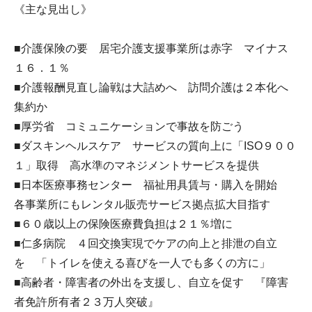
《主な見出し》
■介護保険の要 居宅介護支援事業所は赤字 マイナス
１６．１％
■介護報酬見直し論戦は大詰めへ 訪問介護は２本化へ
集約か
■厚労省 コミュニケーションで事故を防ごう
■ダスキンヘルスケア サービスの質向上に「ISO９００
１」取得 高水準のマネジメントサービスを提供
■日本医療事務センター 福祉用具賃与・購入を開始
各事業所にもレンタル販売サービス拠点拡大目指す
■６０歳以上の保険医療費負担は２１％増に
■仁多病院 ４回交換実現でケアの向上と排泄の自立
を 「トイレを使える喜びを一人でも多くの方に」
■高齢者・障害者の外出を支援し、自立を促す 『障害
者免許所有者２３万人突破』