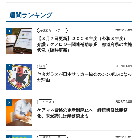
週間ランキング
2026/06/03
お役立ちコンテンツ
【８月７日更新】２０２６年度（令和８年度）
介護テクノロジー関連補助事業 都道府県の実施
状況（随時更新）
2019/11/09
話題
ヤタガラスが日本サッカー協会のシンボルになっ
た理由
2026/04/08
ニュース
ケアマネ資格の更新制廃止へ 継続研修は義務
化、未受講には業務禁止も
2026/05/01
お役立ちコンテンツ