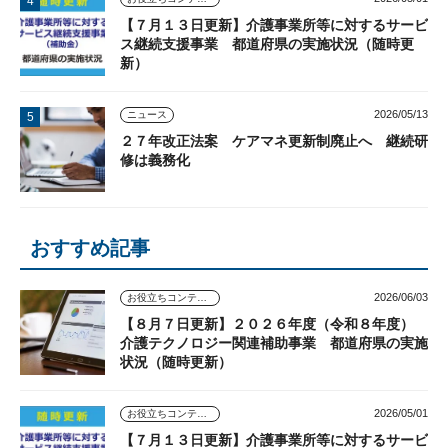
【７月１３日更新】介護事業所等に対するサービ
ス継続支援事業 都道府県の実施状況（随時更
新）
2026/05/13
ニュース
２７年改正法案 ケアマネ更新制廃止へ 継続研
修は義務化
おすすめ記事
2026/06/03
お役立ちコンテンツ
【８月７日更新】２０２６年度（令和８年度）
介護テクノロジー関連補助事業 都道府県の実施
状況（随時更新）
2026/05/01
お役立ちコンテンツ
【７月１３日更新】介護事業所等に対するサービ