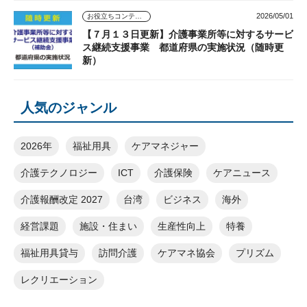
2026/05/01
お役立ちコンテンツ
【７月１３日更新】介護事業所等に対するサービ
ス継続支援事業 都道府県の実施状況（随時更
新）
人気のジャンル
2026年
福祉用具
ケアマネジャー
介護テクノロジー
ICT
介護保険
ケアニュース
介護報酬改定 2027
台湾
ビジネス
海外
経営課題
施設・住まい
生産性向上
特養
福祉用具貸与
訪問介護
ケアマネ協会
プリズム
レクリエーション