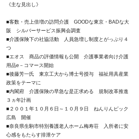
《主な見出し》
■客数・売上倍増の訪問介護 GOODな東京・BADな大
阪 シルバーサービス振興会調査
■介護保険下の社協活動 人員急増し制度とがっぷり４
つ
■エオス 商品の評価情報も公開 介護事業者向け介護
用品e－コマース開始
■後藤芳一氏 東京工大から博士号授与 福祉用具産業
政策をテーマに
■内閣府 介護保険の早急な是正求める 規制改革推進
３ヵ年計画
■２００１年１０月６日～１０月９日 ねんりんピック
広島 開催
■奈良県生駒市特別養護老人ホーム梅寿荘 入所者に安
心感をもたらす排泄ケア