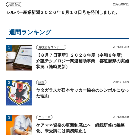
2026/06/11
お知らせ
シルバー産業新聞２０２６年６月１０日号を発刊しました。
週間ランキング
2026/06/03
お役立ちコンテンツ
【８月７日更新】２０２６年度（令和８年度）
介護テクノロジー関連補助事業 都道府県の実施
状況（随時更新）
2019/11/09
話題
ヤタガラスが日本サッカー協会のシンボルになっ
た理由
2026/04/08
ニュース
ケアマネ資格の更新制廃止へ 継続研修は義務
化、未受講には業務禁止も