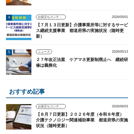
2026/05/01
お役立ちコンテンツ
【７月１３日更新】介護事業所等に対するサービ
ス継続支援事業 都道府県の実施状況（随時更
新）
2026/05/13
ニュース
２７年改正法案 ケアマネ更新制廃止へ 継続研
修は義務化
おすすめ記事
2026/06/03
お役立ちコンテンツ
【８月７日更新】２０２６年度（令和８年度）
介護テクノロジー関連補助事業 都道府県の実施
状況（随時更新）