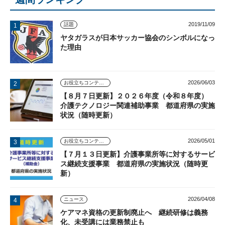
2019/11/09
話題
ヤタガラスが日本サッカー協会のシンボルになっ
た理由
2026/06/03
お役立ちコンテンツ
【８月７日更新】２０２６年度（令和８年度）
介護テクノロジー関連補助事業 都道府県の実施
状況（随時更新）
2026/05/01
お役立ちコンテンツ
【７月１３日更新】介護事業所等に対するサービ
ス継続支援事業 都道府県の実施状況（随時更
新）
2026/04/08
ニュース
ケアマネ資格の更新制廃止へ 継続研修は義務
化、未受講には業務禁止も