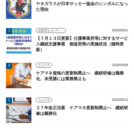
ヤタガラスが日本サッカー協会のシンボルになっ
た理由
2026/05/01
お役立ちコンテンツ
【７月１３日更新】介護事業所等に対するサービ
ス継続支援事業 都道府県の実施状況（随時更
新）
2026/04/08
ニュース
ケアマネ資格の更新制廃止へ 継続研修は義務
化、未受講には業務禁止も
2026/05/13
ニュース
２７年改正法案 ケアマネ更新制廃止へ 継続研
修は義務化