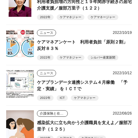
利用者負担増の方向性と１９年間赤字続きの居宅
介護支援／服部万里子（１２２）
2022年
ケアマネジャー
ケアマネージャー
2022/10/19
ニュース
ケアマネアンケート 利用者負担「原則２割」
反対８３％
2022年
ケアマネジャー
シルバー産業新聞
2022/10/12
ニュース
ケアプランデータ連携システム４月稼働 「予
定・実績」 をＩＣＴで
2022年
ICT
ケアマネジャー
2022/08/26
介護保険と在宅介護のゆくえ
感染拡大に立ち向かう介護職員を支えよ／服部万
里子（１２５）