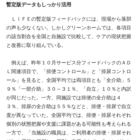
暫定版データもしっかり活用
ＬＩＦＥの暫定版フィードバックには、現場から落胆
の声も少なくない。しかしグリーンホームでは、各項目
の該当割合を全国と自施設で比較して、ケアの現状把握
と改善に取り組んでいる。
例えば、昨年１０月サービス分フィードバックのＡＤ
Ｌ関連項目で、「排便コントロール」と「排尿コントロ
ール」を見ると、全国平均では両項目とも「全介助」５
９％「一部介助」３０～３１％、「自立」１０％と内訳
が同じだった。一方、同施設では排便の全介助は４
３％、排尿の全介助は５５％などと、排便・排尿で自立
度が異なっていた。全国平均では、排便・排尿それぞれ
個別の状態把握や支援に課題がある可能性も考えられる
一方で、「当施設の職員は、ご利用者の排便・排尿それ