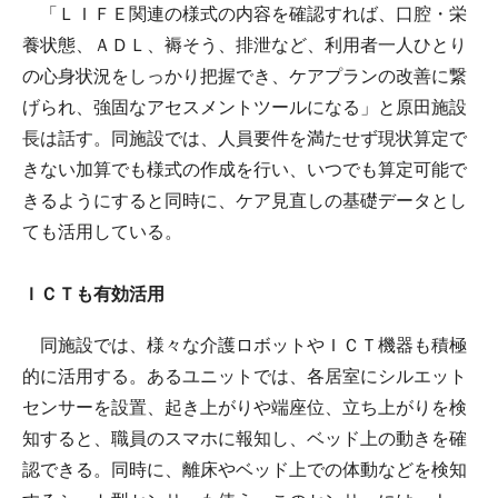
「ＬＩＦＥ関連の様式の内容を確認すれば、口腔・栄
養状態、ＡＤＬ、褥そう、排泄など、利用者一人ひとり
の心身状況をしっかり把握でき、ケアプランの改善に繋
げられ、強固なアセスメントツールになる」と原田施設
長は話す。同施設では、人員要件を満たせず現状算定で
きない加算でも様式の作成を行い、いつでも算定可能で
きるようにすると同時に、ケア見直しの基礎データとし
ても活用している。
ＩＣＴも有効活用
同施設では、様々な介護ロボットやＩＣＴ機器も積極
的に活用する。あるユニットでは、各居室にシルエット
センサーを設置、起き上がりや端座位、立ち上がりを検
知すると、職員のスマホに報知し、ベッド上の動きを確
認できる。同時に、離床やベッド上での体動などを検知