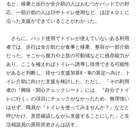
ると、移乗と歩行が全介助の人はおむつかパッドでの対
応、一部介助の人は日中トイレ使用など、ほぼＡＤＬに
沿った支援ができていることがわかった。
さらに、パッド使用でトイレが使えていないある利用
者では、歩行は全介助だが食事と移乗、整容が一部介助
だった。そこから握力や上肢の可動域などに残存能力が
あり、ここを補えればトイレへ誘導し排泄できる可能性
があると判断し、排せつ支援加算Ⅱ・Ⅲの算定へ向け、ト
イレ介助に向けた支援を検討した。ただし、「その利用
者の『興味・関心チェックシート』には、『自分でトイ
レに行く』の項目にチェックがなかったため、無理強い
はせず、職員が『トイレを使ってみませんか？』などと
呼びかけ、意思確認しながら支援することにした」と生
活相談員の原田崇史さんは話す。