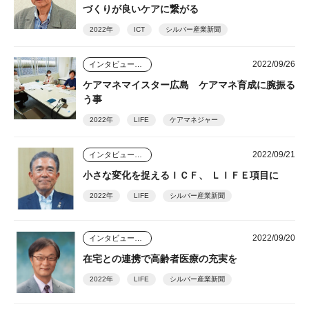
づくりが良いケアに繋がる
2022年
ICT
シルバー産業新聞
2022/09/26
インタビュー・座談会
ケアマネマイスター広島 ケアマネ育成に腕振る
う事
2022年
LIFE
ケアマネジャー
2022/09/21
インタビュー・座談会
小さな変化を捉えるＩＣＦ、 ＬＩＦＥ項目に
2022年
LIFE
シルバー産業新聞
2022/09/20
インタビュー・座談会
在宅との連携で高齢者医療の充実を
2022年
LIFE
シルバー産業新聞