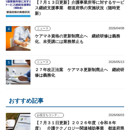
【７月１３日更新】介護事業所等に対するサービ
ス継続支援事業 都道府県の実施状況（随時更
新）
2026/04/08
ニュース
ケアマネ資格の更新制廃止へ 継続研修は義務
化、未受講には業務禁止も
2026/05/13
ニュース
２７年改正法案 ケアマネ更新制廃止へ 継続研
修は義務化
おすすめ記事
2026/06/03
お役立ちコンテンツ
【７月３１日更新】２０２６年度（令和８年
度） 介護テクノロジー関連補助事業 都道府県