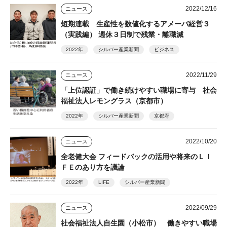
2022/12/16
ニュース
短期連載 生産性を数値化するアメーバ経営３
（実践編） 週休３日制で残業・離職減
2022年
シルバー産業新聞
ビジネス
2022/11/29
ニュース
「上位認証」で働き続けやすい職場に寄与 社会
福祉法人レモングラス（京都市）
2022年
シルバー産業新聞
京都府
2022/10/20
ニュース
全老健大会 フィードバックの活用や将来のＬＩ
ＦＥのあり方を議論
2022年
LIFE
シルバー産業新聞
2022/09/29
ニュース
社会福祉法人自生園（小松市） 働きやすい職場