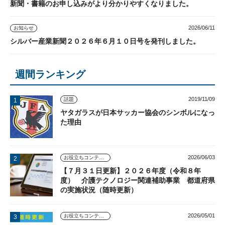
新聞・書籍のお申し込みがより分かりやすくなりました。
2026/06/11
お知らせ
シルバー産業新聞２０２６年６月１０日号を発刊しました。
週間ランキング
2019/11/09
話題
ヤタガラスが日本サッカー協会のシンボルになっ
た理由
2026/06/03
お役立ちコンテンツ
【７月３１日更新】２０２６年度（令和８年
度） 介護テクノロジー関連補助事業 都道府県
の実施状況（随時更新）
2026/05/01
お役立ちコンテンツ