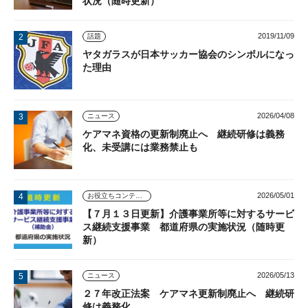
状況（随時更新）
2019/11/09
話題
ヤタガラスが日本サッカー協会のシンボルになっ
た理由
2026/04/08
ニュース
ケアマネ資格の更新制廃止へ 継続研修は義務
化、未受講には業務禁止も
2026/05/01
お役立ちコンテンツ
【７月１３日更新】介護事業所等に対するサービ
ス継続支援事業 都道府県の実施状況（随時更
新）
2026/05/13
ニュース
２７年改正法案 ケアマネ更新制廃止へ 継続研
修は義務化