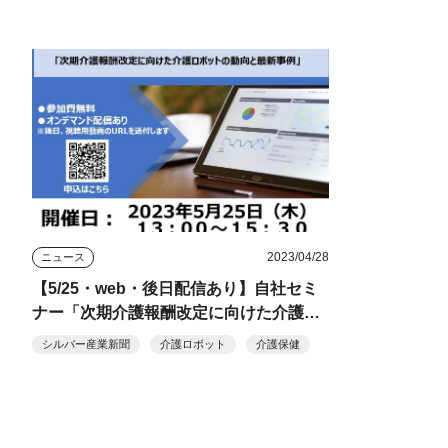
2023/04/28
ニュース
【5/25・web・後日配信あり】自社セミ
ナー「次期介護報酬改定に向けた介護ロ
ボットの動向と最新事例」開催 参加無
シルバー産業新聞
介護ロボット
介護保健
料