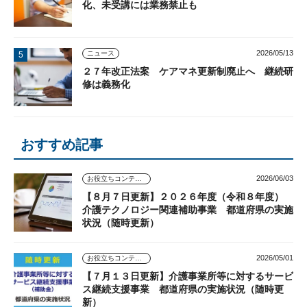
化、未受講には業務禁止も
2026/05/13
ニュース
２７年改正法案 ケアマネ更新制廃止へ 継続研
修は義務化
おすすめ記事
2026/06/03
お役立ちコンテンツ
【８月７日更新】２０２６年度（令和８年度）
介護テクノロジー関連補助事業 都道府県の実施
状況（随時更新）
2026/05/01
お役立ちコンテンツ
【７月１３日更新】介護事業所等に対するサービ
ス継続支援事業 都道府県の実施状況（随時更
新）