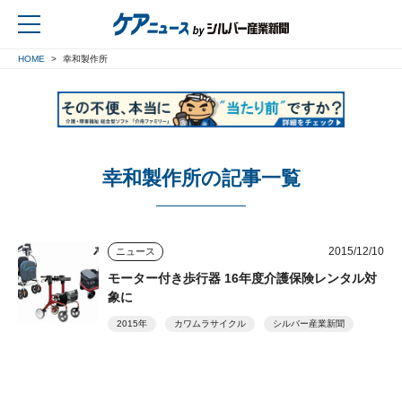
HOME
幸和製作所
戻る
幸和製作所の記事一覧
2015/12/10
ニュース
モーター付き歩行器 16年度介護保険レンタル対
象に
2015年
カワムラサイクル
シルバー産業新聞