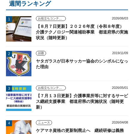
週間ランキング
2026/06/03
お役立ちコンテンツ
【８月７日更新】２０２６年度（令和８年度）
介護テクノロジー関連補助事業 都道府県の実施
状況（随時更新）
2019/11/09
話題
ヤタガラスが日本サッカー協会のシンボルになっ
た理由
2026/05/01
お役立ちコンテンツ
【７月１３日更新】介護事業所等に対するサービ
ス継続支援事業 都道府県の実施状況（随時更
新）
2026/04/08
ニュース
ケアマネ資格の更新制廃止へ 継続研修は義務