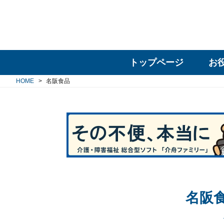
トップページ
お
HOME
名阪食品
名阪