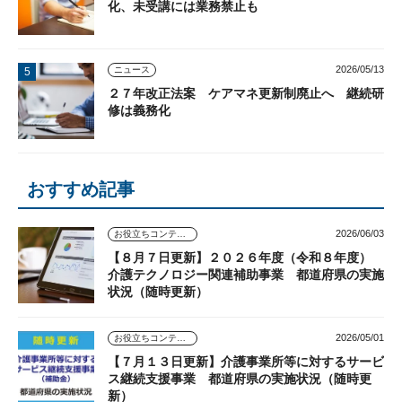
化、未受講には業務禁止も
2026/05/13
ニュース
２７年改正法案 ケアマネ更新制廃止へ 継続研
修は義務化
おすすめ記事
2026/06/03
お役立ちコンテンツ
【８月７日更新】２０２６年度（令和８年度）
介護テクノロジー関連補助事業 都道府県の実施
状況（随時更新）
2026/05/01
お役立ちコンテンツ
【７月１３日更新】介護事業所等に対するサービ
ス継続支援事業 都道府県の実施状況（随時更
新）