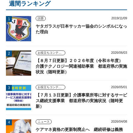
週間ランキング
2019/11/09
話題
ヤタガラスが日本サッカー協会のシンボルになっ
た理由
2026/06/03
お役立ちコンテンツ
【８月７日更新】２０２６年度（令和８年度）
介護テクノロジー関連補助事業 都道府県の実施
状況（随時更新）
2026/05/01
お役立ちコンテンツ
【７月１３日更新】介護事業所等に対するサービ
ス継続支援事業 都道府県の実施状況（随時更
新）
2026/04/08
ニュース
ケアマネ資格の更新制廃止へ 継続研修は義務