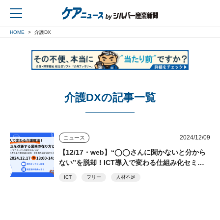
HOME
介護DX
戻る
介護DXの記事一覧
2024/12/09
ニュース
【12/17・web】“◯◯さんに聞かないと分から
ない”を脱却！ICT導入で変わる仕組み化セミナ
ー フリー、善光会
ICT
フリー
人材不足