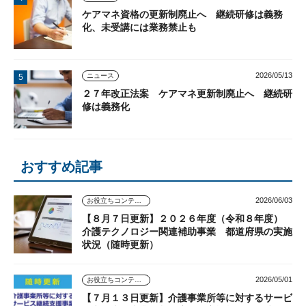
ケアマネ資格の更新制廃止へ 継続研修は義務
化、未受講には業務禁止も
2026/05/13
ニュース
２７年改正法案 ケアマネ更新制廃止へ 継続研
修は義務化
おすすめ記事
2026/06/03
お役立ちコンテンツ
【８月７日更新】２０２６年度（令和８年度）
介護テクノロジー関連補助事業 都道府県の実施
状況（随時更新）
2026/05/01
お役立ちコンテンツ
【７月１３日更新】介護事業所等に対するサービ