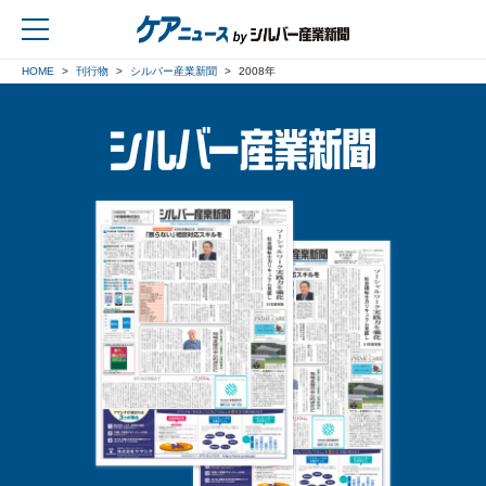
HOME
刊行物
シルバー産業新聞
2008年
戻る