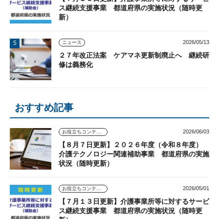
ス継続支援事業 都道府県の実施状況（随時更
新）
2026/05/13
ニュース
２７年改正法案 ケアマネ更新制廃止へ 継続研
修は義務化
おすすめ記事
2026/06/03
お役立ちコンテンツ
【８月７日更新】２０２６年度（令和８年度）
介護テクノロジー関連補助事業 都道府県の実施
状況（随時更新）
2026/05/01
お役立ちコンテンツ
【７月１３日更新】介護事業所等に対するサービ
ス継続支援事業 都道府県の実施状況（随時更