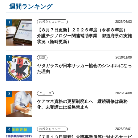
週間ランキング
2026/06/03
お役立ちコンテンツ
【８月７日更新】２０２６年度（令和８年度）
介護テクノロジー関連補助事業 都道府県の実施
状況（随時更新）
2019/11/09
話題
ヤタガラスが日本サッカー協会のシンボルになっ
た理由
2026/04/08
ニュース
ケアマネ資格の更新制廃止へ 継続研修は義務
化、未受講には業務禁止も
2026/05/01
お役立ちコンテンツ
【７月１３日更新】介護事業所等に対するサービ