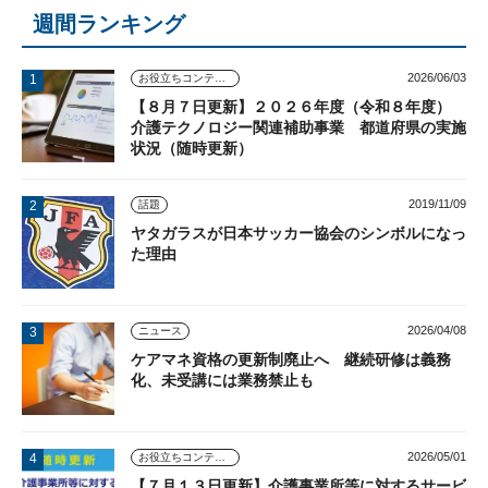
週間ランキング
2026/06/03
お役立ちコンテンツ
【８月７日更新】２０２６年度（令和８年度）
介護テクノロジー関連補助事業 都道府県の実施
状況（随時更新）
2019/11/09
話題
ヤタガラスが日本サッカー協会のシンボルになっ
た理由
2026/04/08
ニュース
ケアマネ資格の更新制廃止へ 継続研修は義務
化、未受講には業務禁止も
2026/05/01
お役立ちコンテンツ
【７月１３日更新】介護事業所等に対するサービ