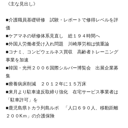
《主な見出し》
■介護職員基礎研修 試験・レポートで修得レベルを評
価
■ケアマネの研修体系見直し 総１９４時間へ
■外国人労働者受け入れ問題 川崎厚労相は慎重論
■コナミ、コンビウェルネス買収 高齢者トレーニング
事業を加速
■韓国・光州２００６国際シルバー博覧会 出展企業募
集
■療養病床削減 ２０１２年に１５万床
■来月より駐車違反取締り強化 在宅サービス事業者は
「駐車許可」を
■鹿児島県トカラ列島ルポ 「人口６９０人、移動距離
２００Kｍ」の介護保険