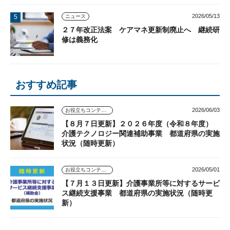
2026/05/13
ニュース
２７年改正法案 ケアマネ更新制廃止へ 継続研
修は義務化
おすすめ記事
2026/06/03
お役立ちコンテンツ
【８月７日更新】２０２６年度（令和８年度）
介護テクノロジー関連補助事業 都道府県の実施
状況（随時更新）
2026/05/01
お役立ちコンテンツ
【７月１３日更新】介護事業所等に対するサービ
ス継続支援事業 都道府県の実施状況（随時更
新）