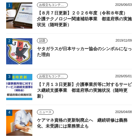
2026/06/03
お役立ちコンテンツ
【８月７日更新】２０２６年度（令和８年度）
介護テクノロジー関連補助事業 都道府県の実施
状況（随時更新）
2019/11/09
話題
ヤタガラスが日本サッカー協会のシンボルになっ
た理由
2026/05/01
お役立ちコンテンツ
【７月１３日更新】介護事業所等に対するサービ
ス継続支援事業 都道府県の実施状況（随時更
新）
2026/04/08
ニュース
ケアマネ資格の更新制廃止へ 継続研修は義務
化、未受講には業務禁止も