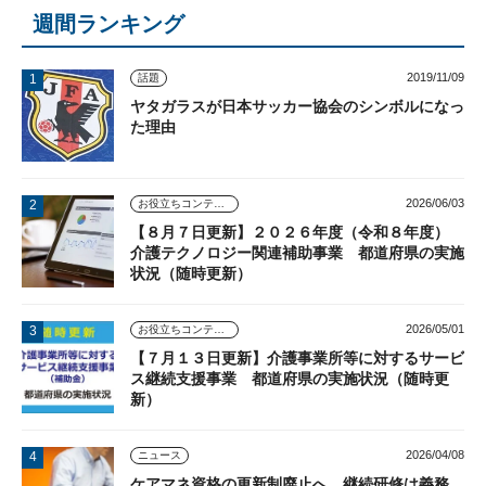
週間ランキング
2019/11/09
話題
ヤタガラスが日本サッカー協会のシンボルになっ
た理由
2026/06/03
お役立ちコンテンツ
【８月７日更新】２０２６年度（令和８年度）
介護テクノロジー関連補助事業 都道府県の実施
状況（随時更新）
2026/05/01
お役立ちコンテンツ
【７月１３日更新】介護事業所等に対するサービ
ス継続支援事業 都道府県の実施状況（随時更
新）
2026/04/08
ニュース
ケアマネ資格の更新制廃止へ 継続研修は義務