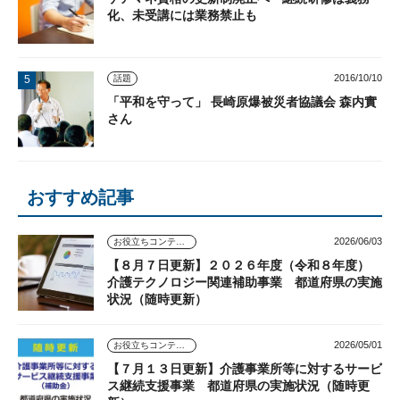
化、未受講には業務禁止も
2016/10/10
話題
「平和を守って」 長崎原爆被災者協議会 森内實
さん
おすすめ記事
2026/06/03
お役立ちコンテンツ
【８月７日更新】２０２６年度（令和８年度）
介護テクノロジー関連補助事業 都道府県の実施
状況（随時更新）
2026/05/01
お役立ちコンテンツ
【７月１３日更新】介護事業所等に対するサービ
ス継続支援事業 都道府県の実施状況（随時更