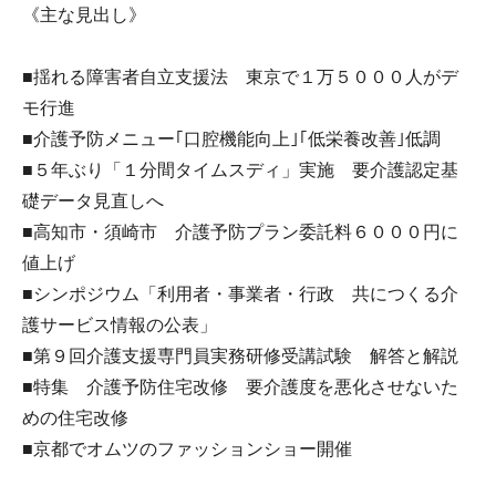
《主な見出し》
■揺れる障害者自立支援法 東京で１万５０００人がデ
モ行進
■介護予防メニュー｢口腔機能向上｣｢低栄養改善｣低調
■５年ぶり「１分間タイムスディ」実施 要介護認定基
礎データ見直しへ
■高知市・須崎市 介護予防プラン委託料６０００円に
値上げ
■シンポジウム「利用者・事業者・行政 共につくる介
護サービス情報の公表」
■第９回介護支援専門員実務研修受講試験 解答と解説
■特集 介護予防住宅改修 要介護度を悪化させないた
めの住宅改修
■京都でオムツのファッションショー開催