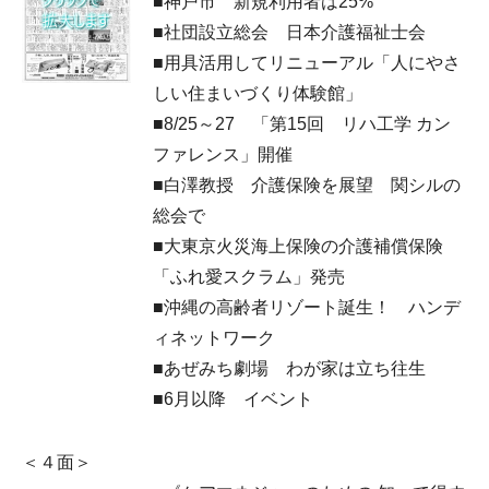
■神戸市 新規利用者は25%
■社団設立総会 日本介護福祉士会
■用具活用してリニューアル「人にやさ
しい住まいづくり体験館」
■8/25～27 「第15回 リハ工学 カン
ファレンス」開催
■白澤教授 介護保険を展望 関シルの
総会で
■大東京火災海上保険の介護補償保険
「ふれ愛スクラム」発売
■沖縄の高齢者リゾート誕生！ ハンデ
ィネットワーク
■あぜみち劇場 わが家は立ち往生
■6月以降 イベント
＜４面＞