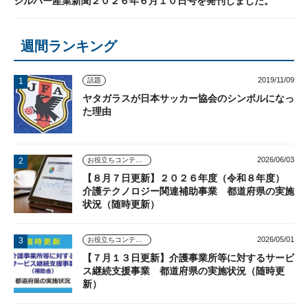
シルバー産業新聞２０２６年６月１０日号を発刊しました。
週間ランキング
2019/11/09
話題
ヤタガラスが日本サッカー協会のシンボルになっ
た理由
2026/06/03
お役立ちコンテンツ
【８月７日更新】２０２６年度（令和８年度）
介護テクノロジー関連補助事業 都道府県の実施
状況（随時更新）
2026/05/01
お役立ちコンテンツ
【７月１３日更新】介護事業所等に対するサービ
ス継続支援事業 都道府県の実施状況（随時更
新）