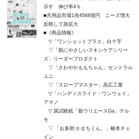
示す 伸び率4％
■共用品市場1兆4568億円 ニーズ増大
反映して急拡大
■《商品情報》
▽「ワンショットプラス」白十字
▽「肌にやさしいスキンケアシリー
ズ」リーダープロダクト
▽「さわやかももちゃん」セントラル
ユニ
▽「スロープマスター」高広工業
▽「ハンディスライド・ワンウェイ」
アマノ
▽ 尿試験紙「新ウリエースGa」テル
モ
▽ 「お多助 かまちくん。」椿本チェ
イン