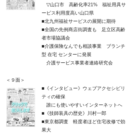
▽山口市 高齢化率21% 福祉用具サ
ービス利用度高い山口県
■北九州福祉サービスの展開に期待
■全国の先例商店街調査も 足立区高齢
者市場協議会
■介護保険なんでも相談事業 ブランチ
型 在宅 センターに発展
介護サービス事業者連絡研究会
＜９面＞
■《インタビュー》ウェブアクセシビリ
ティの確保
誰にも使いやすいインターネットへ
■《技師装具の歴史》川村一郎
■東京都調査 軽度者ほど住宅改修で効
果大