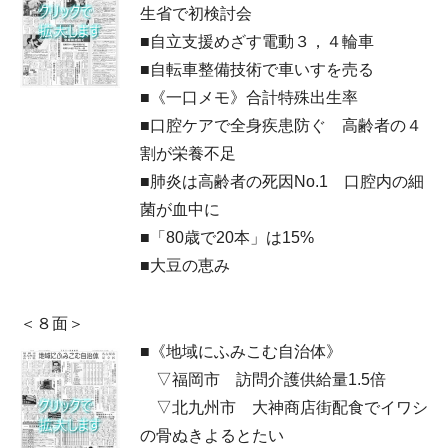
生省で初検討会
■自立支援めざす電動３，４輪車
■自転車整備技術で車いすを売る
■《一口メモ》合計特殊出生率
■口腔ケアで全身疾患防ぐ 高齢者の４
割が栄養不足
■肺炎は高齢者の死因No.1 口腔内の細
菌が血中に
■「80歳で20本」は15%
■大豆の恵み
＜８面＞
■《地域にふみこむ自治体》
▽福岡市 訪問介護供給量1.5倍
▽北九州市 大神商店街配食でイワシ
の骨ぬきよるとたい