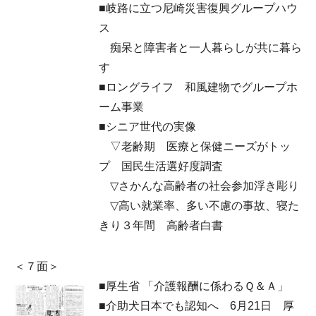
■岐路に立つ尼崎災害復興グループハウ
ス
痴呆と障害者と一人暮らしが共に暮ら
す
■ロングライフ 和風建物でグループホ
ーム事業
■シニア世代の実像
▽老齢期 医療と保健ニーズがトッ
プ 国民生活選好度調査
▽さかんな高齢者の社会参加浮き彫り
▽高い就業率、多い不慮の事故、寝た
きり３年間 高齢者白書
＜７面＞
■厚生省 「介護報酬に係わるＱ＆Ａ」
■介助犬日本でも認知へ 6月21日 厚