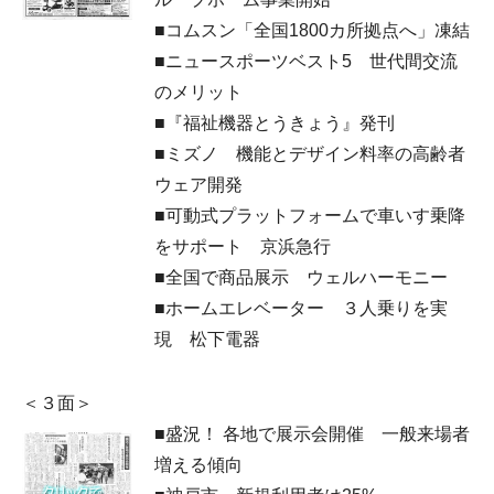
■コムスン「全国1800カ所拠点へ」凍結
■ニュースポーツベスト5 世代間交流
のメリット
■『福祉機器とうきょう』発刊
■ミズノ 機能とデザイン料率の高齢者
ウェア開発
■可動式プラットフォームで車いす乗降
をサポート 京浜急行
■全国で商品展示 ウェルハーモニー
■ホームエレベーター ３人乗りを実
現 松下電器
＜３面＞
■盛況！ 各地で展示会開催 一般来場者
増える傾向