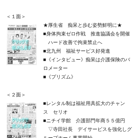
＜１面＞
★厚生省 痴呆と歩む姿勢鮮明に★
■身体拘束ゼロ作戦 推進協議会を開催
ハード改善で拘束禁止へ
■北九州 福祉サービス好発進
■《インタビュー》痴呆は介護保険のバ
ロメーター
■《プリズム》
＜２面＞
■レンタル制は福祉用具拡大のチャン
ス セリオ
■ニチイ学館 介護部門年商５５億円
▽寺田社長 デイサービスを強化しグ
ループホーム事業開始