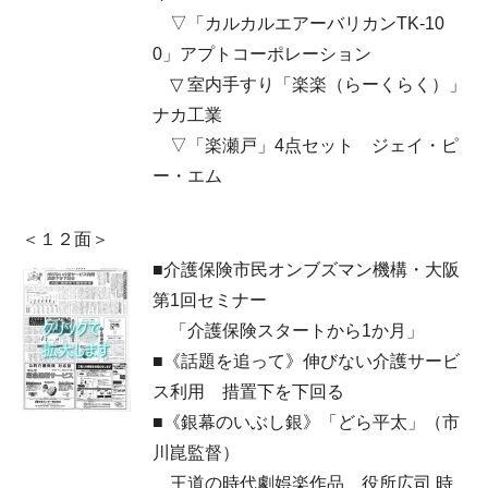
▽「カルカルエアーバリカンTK-10
0」アプトコーポレーション
▽ 室内手すり「楽楽（らーくらく）」
ナカ工業
▽「楽瀬戸」4点セット ジェイ・ピ
ー・エム
＜１２面＞
■介護保険市民オンブズマン機構・大阪
第1回セミナー
「介護保険スタートから1か月」
■《話題を追って》伸びない介護サービ
ス利用 措置下を下回る
■《銀幕のいぶし銀》「どら平太」（市
川崑監督）
王道の時代劇娯楽作品 役所広司 時