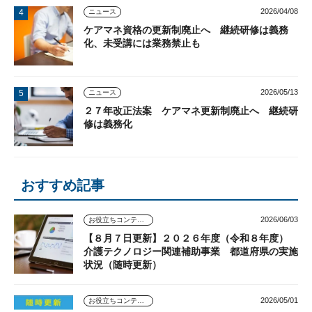
2026/04/08
ニュース
ケアマネ資格の更新制廃止へ 継続研修は義務
化、未受講には業務禁止も
2026/05/13
ニュース
２７年改正法案 ケアマネ更新制廃止へ 継続研
修は義務化
おすすめ記事
2026/06/03
お役立ちコンテンツ
【８月７日更新】２０２６年度（令和８年度）
介護テクノロジー関連補助事業 都道府県の実施
状況（随時更新）
2026/05/01
お役立ちコンテンツ