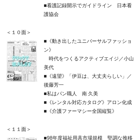
■看護記録開示でガイドライン 日本看
護協会
＜１０面＞
■《動き出したユニバーサルファッショ
ン》
時代をつくるアクティブエイジ／小山
美代
■《遠望》「伊豆は、大丈夫らしい」／
後藤芳一
■私はパン職人 南 久美
■《レンタル対応カタログ》アロン化成
■《介護ファーマシー全国縦覧》
＜１１面＞
■98年度福祉用具市場規模 堅調な推移