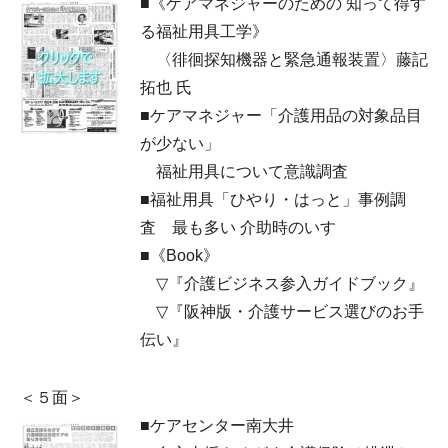
■《ケアマネジャーのための 知って得す
る福祉用具工学》
〈徘徊探知機器と緊急通報装置〉藤記
拓也 氏
■ケアマネジャー「介護用品の対象品目
が少ない」
福祉用具について意識調査
■福祉用具「ひやり・はっと」事例調
査 最も多い 介助時のいす
■《Book》
▽『介護ビジネス参入ガイドブック』
▽『阪神版・介護サービス選びのお手
伝い』
＜５面＞
■ケアセンター南大井