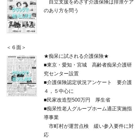
自立支援をめざす介護保険は排泄ケア
のあり方を問う
＜６面＞
★痴呆に試される介護保険★
■東京・愛知・宮城 高齢者痴呆介護研
究センター設置
■介護保険認定状況アンケート 要介護
４，５中心に
■民家改造型500万円 厚生省
■痴呆性老人グループホーム適正実施指
導事業
市町村が運営点検 緩い参入要件に対
応