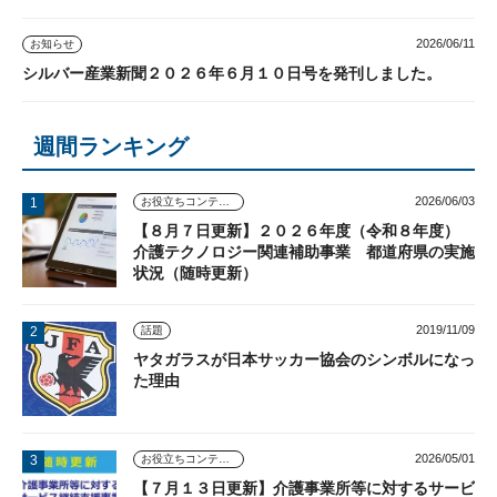
2026/06/11
お知らせ
シルバー産業新聞２０２６年６月１０日号を発刊しました。
週間ランキング
2026/06/03
お役立ちコンテンツ
【８月７日更新】２０２６年度（令和８年度）
介護テクノロジー関連補助事業 都道府県の実施
状況（随時更新）
2019/11/09
話題
ヤタガラスが日本サッカー協会のシンボルになっ
た理由
2026/05/01
お役立ちコンテンツ
【７月１３日更新】介護事業所等に対するサービ