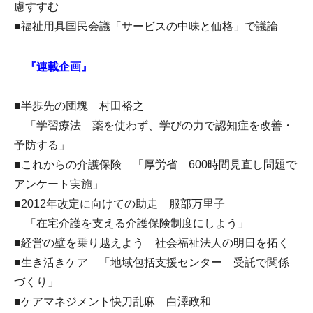
慮すすむ
■福祉用具国民会議「サービスの中味と価格」で議論
『連載企画』
■半歩先の団塊 村田裕之
「学習療法 薬を使わず、学びの力で認知症を改善・
予防する」
■これからの介護保険 「厚労省 600時間見直し問題で
アンケート実施」
■2012年改定に向けての助走 服部万里子
「在宅介護を支える介護保険制度にしよう」
■経営の壁を乗り越えよう 社会福祉法人の明日を拓く
■生き活きケア 「地域包括支援センター 受託で関係
づくり」
■ケアマネジメント快刀乱麻 白澤政和