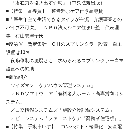
『潜在力を引き出す介助』（中央法規出版）
■【特集 高専賃】 整備進むケア付き高専賃
■「厚生年金で生活できるタイプが主流 介護事業との
パイプ不可欠」 ＮＰＯ法人シニア住まい塾 代表理
事 有山志津子氏
■厚労省 暫定集計 ＧＨのスプリンクラー設置 自主
設置は13％
夜勤体制の脆弱さも 求められるスプリンクラー自主
設置への補助
■商品紹介
ワイズマン「ケアハウス管理システム」
／ＮＤソフトウェア「有料老人ホーム・高専賃向けシ
ステム」
／日立情報システムズ「施設介護記録システム」
／ビーシステム「ファーストケア『高齢者住宅版』」
■【特集 手動車いす】 コンパクト・軽量化 安全配