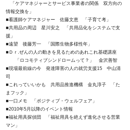
「ケアマネジャーとサービス事業者の関係 双方向の
情報交換を」
■看護師ケアマネジャー 佐藤文恵 「子育て考」
■共用品の周辺 星川安之 「共用品化をシステムで支
援」
■遠望 後藤芳一 「国際生物多様性年」
■Ｄｒ.ぜんの人の動きを見るためのあれこれ基礎講座
「ロコモティブシンドロームって？」 金沢善智
■現場最前線の今 発達障害の人の就労支援15 中山清
司
■これっていいかも 共用品推進機構 金丸淳子 「た
まフック」
■一口メモ 「ポジティブ・ウェルフェア」
■2010年5月以降のイベント情報
■福祉用具探偵団 「福祉用具を絶えず進化させる営業
マン」