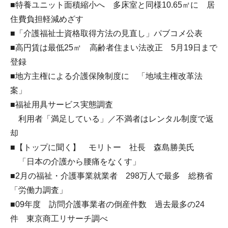
■特養ユニット面積縮小へ 多床室と同様10.65㎡に 居
住費負担軽減めざす
■「介護福祉士資格取得方法の見直し」パブコメ公表
■高円賃は最低25㎡ 高齢者住まい法改正 5月19日まで
登録
■地方主権による介護保険制度に 「地域主権改革法
案」
■福祉用具サービス実態調査
利用者「満足している」／不満者はレンタル制度で返
却
■【トップに聞く】 モリトー 社長 森島勝美氏
「日本の介護から腰痛をなくす」
■2月の福祉・介護事業就業者 298万人で最多 総務省
「労働力調査」
■09年度 訪問介護事業者の倒産件数 過去最多の24
件 東京商工リサーチ調べ