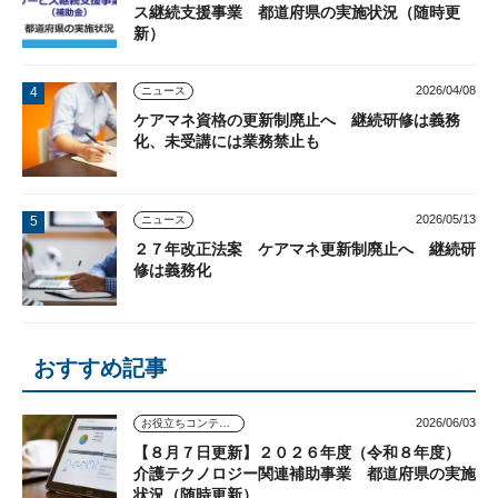
ス継続支援事業 都道府県の実施状況（随時更
新）
2026/04/08
ニュース
ケアマネ資格の更新制廃止へ 継続研修は義務
化、未受講には業務禁止も
2026/05/13
ニュース
２７年改正法案 ケアマネ更新制廃止へ 継続研
修は義務化
おすすめ記事
2026/06/03
お役立ちコンテンツ
【８月７日更新】２０２６年度（令和８年度）
介護テクノロジー関連補助事業 都道府県の実施
状況（随時更新）