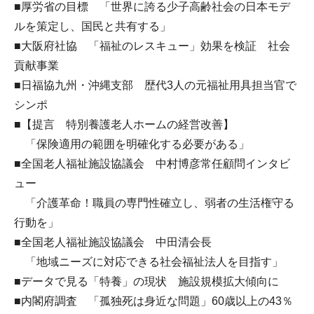
■厚労省の目標 「世界に誇る少子高齢社会の日本モデ
ルを策定し、国民と共有する」
■大阪府社協 「福祉のレスキュー」効果を検証 社会
貢献事業
■日福協九州・沖縄支部 歴代3人の元福祉用具担当官で
シンポ
■【提言 特別養護老人ホームの経営改善】
「保険適用の範囲を明確化する必要がある」
■全国老人福祉施設協議会 中村博彦常任顧問インタビ
ュー
「介護革命！職員の専門性確立し、弱者の生活権守る
行動を」
■全国老人福祉施設協議会 中田清会長
「地域ニーズに対応できる社会福祉法人を目指す」
■データで見る「特養」の現状 施設規模拡大傾向に
■内閣府調査 「孤独死は身近な問題」60歳以上の43％