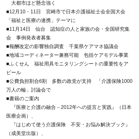
大都市ほど懸念強く
■12月10・11日 宮崎市で日本介護福祉士会全国大会
「福祉と医療の連携」テーマに
■11月14日 仙台 認知症の人と家族の会・全国研究集
会 事例発表者募集
■報酬改定の影響独自調査 千葉県ケアマネ協議会
■地域コーディネーター兼務可能 包括ケアモデル事業
■ふくせん 福祉用具モニタリングシートの重要性をア
ピール
■公費負担割合6割 多数の政党が支持 「介護保険1000
万人の輪」討論会で
■書籍のご案内
『医療と介護の融合－2012年への提言と実践』（日本
医療企画）、
『はじめて使う介護保険 不安・お悩み解決ブック』
（成美堂出版）、