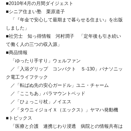
■2010年4月の月間ダイジェスト
■シニア住まい塾 栗原道子
「『年金で安心して最期まで暮らせる住まい』を出版
しました」
■社労士 知っ得情報 河村潤子 「定年後も引き続い
て働く人の三つの収入源」
■商品情報
「ゆったり手すり」ウェルファン
／「入浴グリップ コンパクト Ｓ-130」パナソニッ
ク電工ライフテック
／「転ばぬ先の安心ガードル」ユニ・チャーム
／「ここちあ」パラマウントベッド
／「ひょっこり杖」ノイエス
／「タウニィジョイＸ（エックス）」ヤマハ発動機
■トピックス
「医療と介護 連携じわり浸透 病院との情報共有は