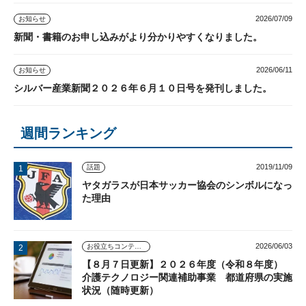
2026/07/09
お知らせ
新聞・書籍のお申し込みがより分かりやすくなりました。
2026/06/11
お知らせ
シルバー産業新聞２０２６年６月１０日号を発刊しました。
週間ランキング
2019/11/09
話題
ヤタガラスが日本サッカー協会のシンボルになっ
た理由
2026/06/03
お役立ちコンテンツ
【８月７日更新】２０２６年度（令和８年度）
介護テクノロジー関連補助事業 都道府県の実施
状況（随時更新）