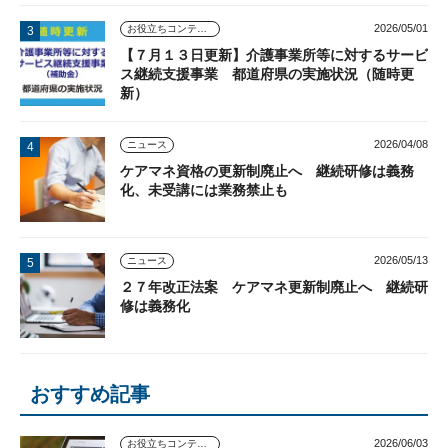
2026/05/01
お役立ちコンテンツ
【７月１３日更新】介護事業所等に対するサービ
ス継続支援事業 都道府県の実施状況（随時更
新）
2026/04/08
ニュース
ケアマネ資格の更新制廃止へ 継続研修は義務
化、未受講には業務禁止も
2026/05/13
ニュース
２７年改正法案 ケアマネ更新制廃止へ 継続研
修は義務化
おすすめ記事
2026/06/03
お役立ちコンテンツ