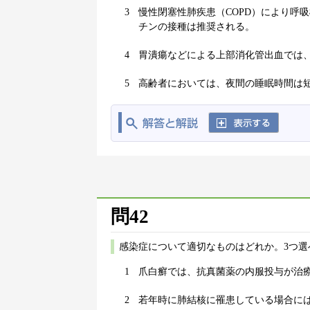
3
慢性閉塞性肺疾患（COPD）により呼
チンの接種は推奨される。
4
胃潰瘍などによる上部消化管出血では
5
高齢者においては、夜間の睡眠時間は
問42
感染症について適切なものはどれか。3つ選
1
爪白癬では、抗真菌薬の内服投与が治
2
若年時に肺結核に罹患している場合に