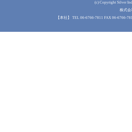
(c) Copyright Silver Ind
株式会
【本社】 TEL 06-6766-7811 FAX 06-6766-