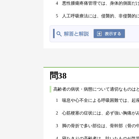
4
悪性腫瘍疼痛管理では、身体的側面だ
5
人工呼吸療法には、侵襲的、非侵襲的に
問38
高齢者の病状・病態について適切なものはど
1
喘息や心不全による呼吸困難では、起
2
心筋梗塞の症状には、必ず強い胸痛が
3
脚の骨折で多い部位は、骨幹部（骨の
4
寝たきりの高齢者は、吐いたものが気