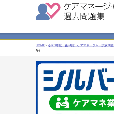
HOME
>
令和3年度（第24回）ケアマネージャー試験問題
等）