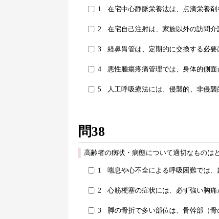
1
在宅中心静脈栄養法は、点滴栄養剤
2
在宅自己注射は、家族以外の訪問介
3
経鼻胃管は、定期的に交換する必要
4
悪性腫瘍疼痛管理では、身体的側面
5
人工呼吸療法には、侵襲的、非侵襲
問38
高齢者の病状・病態について適切なものはど
1
喘息や心不全による呼吸困難では、
2
心筋梗塞の症状には、必ず強い胸痛
3
脚の骨折で多い部位は、骨幹部（骨