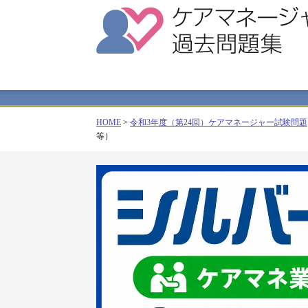
HOME
>
令和3年度（第24回）ケアマネージャー試験問題
等）