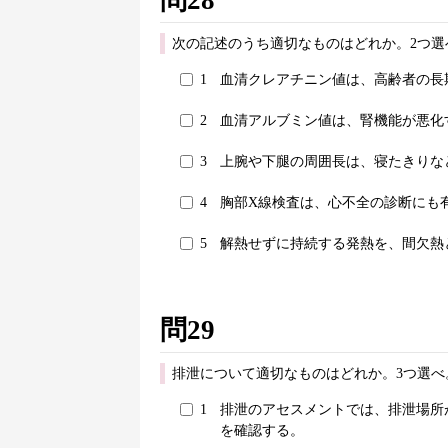
次の記述のうち適切なものはどれか。2つ選
1
血清クレアチニン値は、高齢者の長
2
血清アルブミン値は、腎機能が悪化
3
上腕や下腿の周囲長は、寝たきりな
4
胸部X線検査は、心不全の診断にも
5
解熱せずに持続する発熱を、間欠熱
問29
排泄について適切なものはどれか。3つ選べ
1
排泄のアセスメントでは、排泄場所
を確認する。