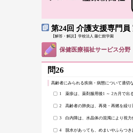
第24回 介護支援専門
【解答・解説】学校法人 藤仁館学園
保健医療福祉サービス分野
問26
高齢者にみられる疾病・病態について適切な
1
薬疹は、薬剤服用後1 ～ 2カ月で出
2
高齢者の肺炎は、再発・再燃を繰り
3
白内障は、水晶体の混濁により視力
4
脱水があっても、めまいやふらつき