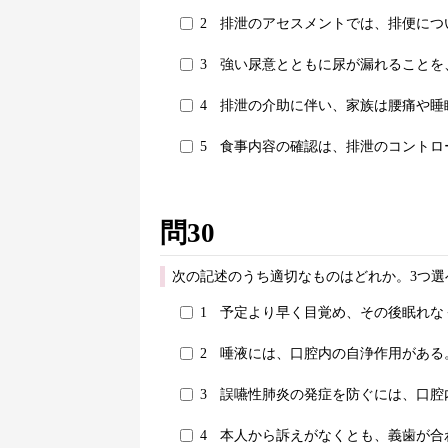
2
排泄のアセスメントでは、排便につ
3
強い尿意とともに尿が漏れることを
4
排泄の介助に伴い、家族は腰痛や睡
5
食事内容の確認は、排泄のコントロ
問30
次の記述のうち適切なものはどれか。3つ選
1
予定より早く目覚め、その後眠れな
2
唾液には、口腔内の自浄作用がある
3
誤嚥性肺炎の発症を防ぐには、口腔
4
本人から訴えがなくとも、義歯が合