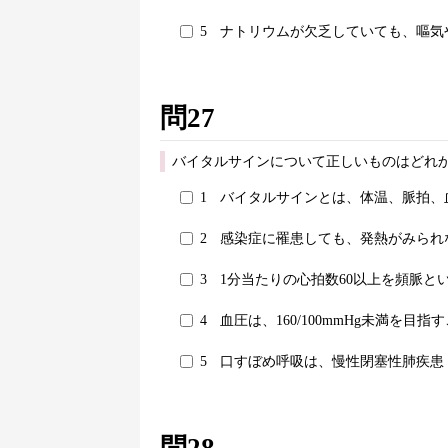
5
ナトリウムが欠乏していても、嘔気
問27
バイタルサインについて正しいものはどれか
1
バイタルサインとは、体温、脈拍、
2
感染症に罹患しても、発熱がみられ
3
1分当たりの心拍数60以上を頻脈と
4
血圧は、160/100mmHg未満を目
5
口すぼめ呼吸は、慢性閉塞性肺疾患（
問28