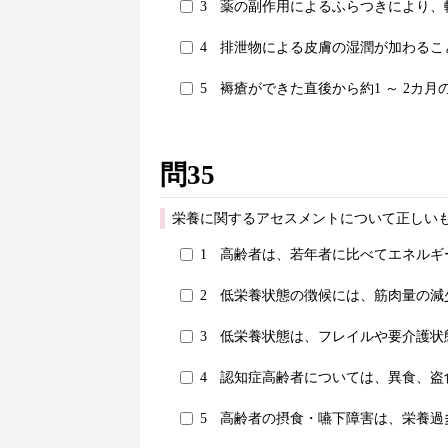
3
薬の副作用によるふらつきにより、
4
排泄物による皮膚の湿潤が加わるこ
5
褥瘡ができた直後から約1 ～ 2カ
問35
栄養に関するアセスメントについて正しいも
1
高齢者は、若年者に比べてエネルギ
2
低栄養状態の徴候には、筋肉量の減
3
低栄養状態は、フレイルや要介護状
4
認知症高齢者については、異食、盗
5
高齢者の摂食・嚥下障害は、栄養過