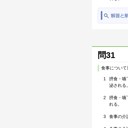
問31
食事について
1
摂食・嚥
泌される
2
摂食・嚥
れる。
3
食事の介