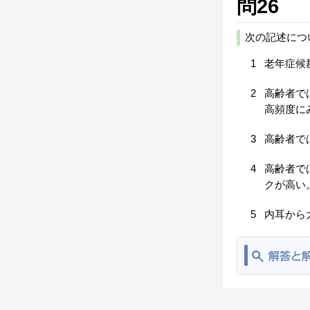
問26
次の記述につ
1
老年症候
2
高齢者で
高頻度に
3
高齢者で
4
高齢者で
クが高い
5
内耳から