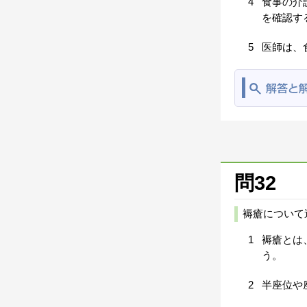
4
食事の介
を確認す
5
医師は、
問32
褥瘡について
1
褥瘡とは
う。
2
半座位や