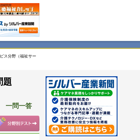
ビス分野（福祉サー
問題
 一問一答