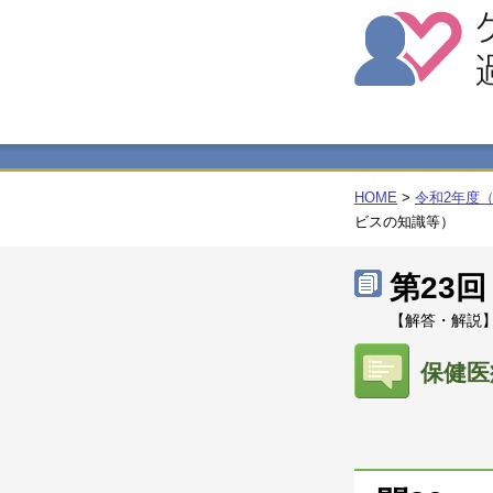
HOME
>
令和2年度
ビスの知識等）
第23
【解答・解説】
保健医