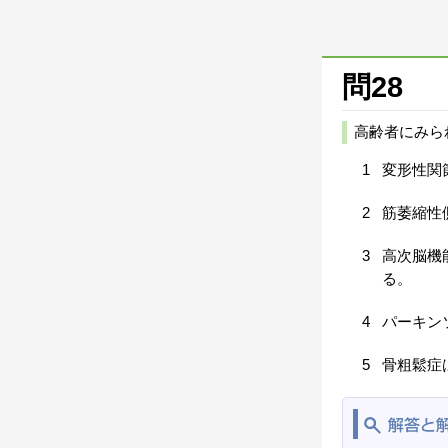
問28
高齢者にみら
1
変形性関
2
筋萎縮性
3
高次脳機
る。
4
パーキン
5
骨粗鬆症