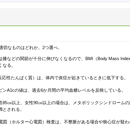
適切なものはどれか。2つ選べ。
膝などの関節が十分に伸びなくなるので、BMI（Body Mass Ind
くなる。
C反応性たんぱく質）は、体内で炎症が起きているときに低下する。
ビンA1cの値は、過去6か月間の平均血糖レベルを反映している。
性85㎝以上、女性90㎝以上の場合は、メタボリックシンドローム
満とされる。
心電図（ホルター心電図）検査は、不整脈がある場合や狭心症が疑わ