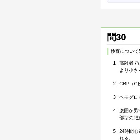
問30
検査について
1
高齢者では
より小さ
2
CRP（
3
ヘモグロ
4
腹囲が男
部型の肥
5
24時間
れる。