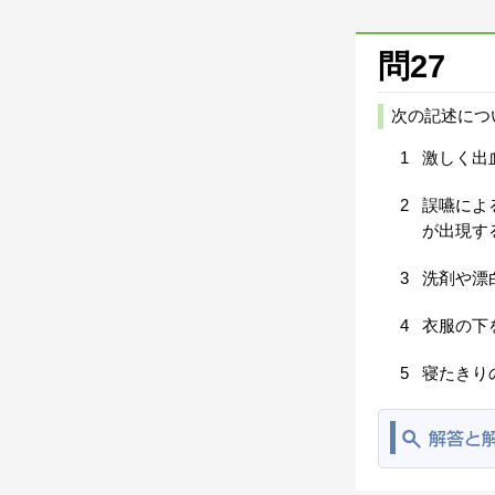
問27
次の記述につ
1
激しく出
2
誤嚥によ
が出現す
3
洗剤や漂
4
衣服の下
5
寝たきり