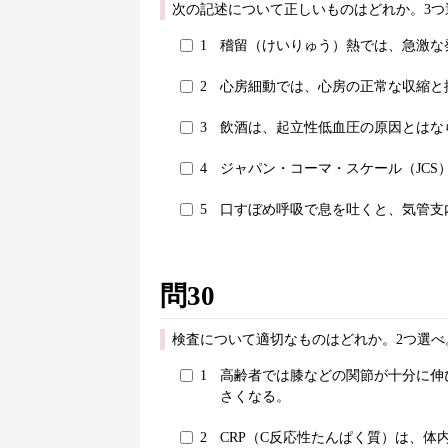
次の記述について正しいものはどれか。3つ
1
稽留（けいりゅう）熱では、急激な
2
心房細動では、心房の正常な収縮と
3
飲酒は、起立性低血圧の原因とはな
4
ジャパン・コーマ・スケール（JC
5
口すぼめ呼吸で息を吐くと、気管支
問30
検査について適切なものはどれか。2つ選べ
1
高齢者では膝などの関節が十分に伸びなく
さくなる。
2
CRP（C反応性たんぱく質）は、体