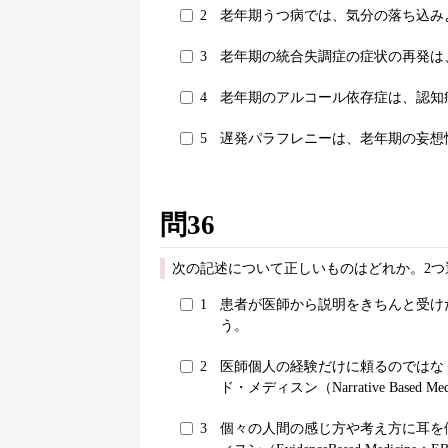
2
老年期うつ病では、気分の落ち込み
3
老年期の統合失調症の症状の再発は
4
老年期のアルコール依存症は、認知
5
遅発パラフレニーは、老年期の妄想
問36
次の記述について正しいものはどれか。2つ
1
患者が医師から説明をきちんと受け
う。
2
医師個人の経験だけに頼るのではな
ド・メディスン（Narrative Based M
3
個々の人間の感じ方や考え方に耳を