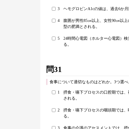
3
ヘモグロビンA1cの値は、過去6か
4
腹囲が男性85㎝以上、女性90㎝以
型の肥満とされる。
5
24時間心電図（ホルター心電図）
る。
問31
食事について適切なものはどれか。3つ選べ
1
摂食・嚥下プロセスの口腔期では、
される。
2
摂食・嚥下プロセスの咽頭期では、
る。
3
食事の介護のアセスメントでは、摂