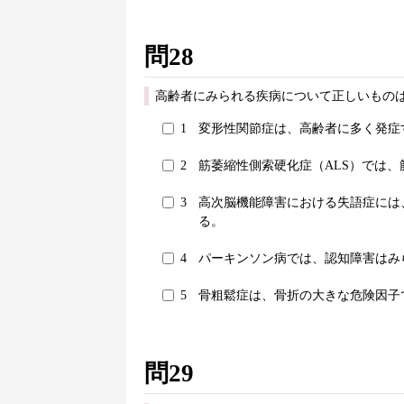
問28
高齢者にみられる疾病について正しいものは
1
変形性関節症は、高齢者に多く発症
2
筋萎縮性側索硬化症（ALS）では
3
高次脳機能障害における失語症には
る。
4
パーキンソン病では、認知障害はみ
5
骨粗鬆症は、骨折の大きな危険因子
問29