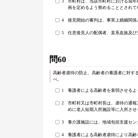
3
市町村は、当該市町村における成年
画を定めるよう努めることとされて
4
後見開始の審判は、事実上婚姻関係
5
任意後見人の配偶者、直系血族及び
問60
高齢者虐待の防止、高齢者の養護者に対す
べ。
1
養護者による高齢者を衰弱させるよ
2
市町村又は市町村長は、虐待の通報
めに老人短期入所施設等に入所させ
3
養介護施設には、地域包括支援セン
4
養護者による高齢者虐待により高齢