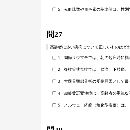
5
赤血球数や血色素の基準値は、性別
問27
高齢者に多い疾病について正しいものはどれ
1
関節リウマチでは、朝の起床時に指
2
脊柱管狭窄症では、腰痛、下肢痛、
3
大腿骨頸部骨折の受傷原因として最
4
加齢黄斑変性症は、高齢者の重篤な
5
ノルウェー疥癬（角化型疥癬）は、