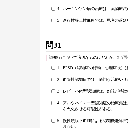
4
パーキンソン病の治療は、薬物療法
5
進行性核上性麻痺では、思考の遅延
問31
認知症について適切なものはどれか。3つ選
1
BPSD（認知症の行動・心理症状
2
血管性認知症では、適切な治療やリ
3
レビー小体型認知症は、幻視が特徴
4
アルツハイマー型認知症の治療薬は
を悪化させる可能性がある。
5
慢性硬膜下血腫による認知機能障害
きない。