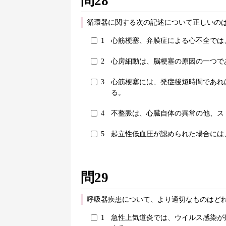
問28
循環器に関する次の記述について正しいのは
1
心筋梗塞、弁膜症による心不全では
2
心房細動は、脳梗塞の原因の一つで
3
心筋梗塞には、発症後短時間であれ
る。
4
不整脈は、心臓自体の異常の他、ス
5
起立性低血圧が認められた場合には
問29
呼吸器疾患について、より適切なものはどれ
1
急性上気道炎では、ウイルス感染が