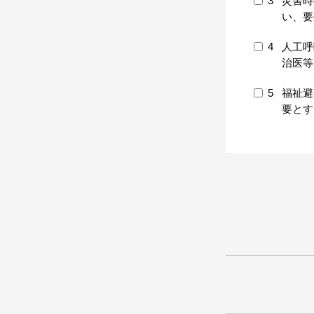
3
災害時
い、要
4
人工呼
治医等
5
福祉避
要とす