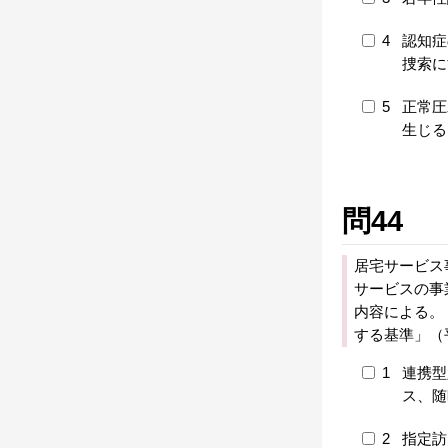
4
認知症
捜索に
5
正常圧
生じる
問44
居宅サービス
サービスの事
内容による。
する基準」（
1
連携型
ス、随
2
指定訪