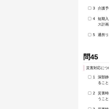
3
介護予
4
短期入
ス計画
5
通所リ
問45
災害対応につ
1
深部静
ること
2
災害時
うこと