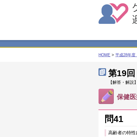
HOME
>
平成28年
第19
【解答・解説】
保健医
問41
高齢者の特性