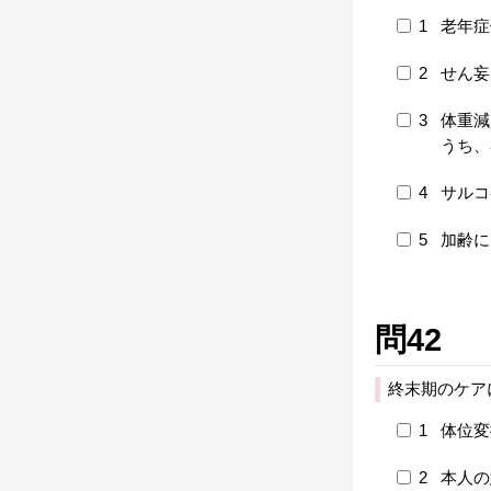
1
老年症
2
せん妄
3
体重減
うち、
4
サルコ
5
加齢に
問42
終末期のケア
1
体位変
2
本人の