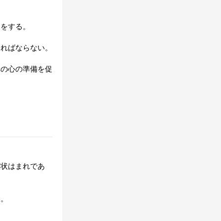
夫をする。
ければならない。
への心の準備を促
症状はまれであ
い。