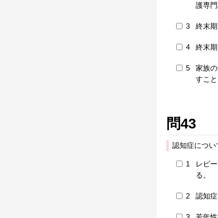
護専門
3
終末期
4
終末期
5
家族の
すこと
問43
認知症につい
1
レビー
る。
2
認知症
3
若年性