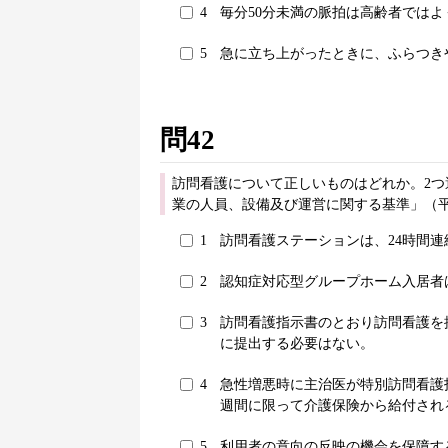
4
毎分50分未満の脈拍は高齢者では
5
急に立ち上がったときに、ふらつき
問42
訪問看護について正しいものはどれか。2つ
業の人員、設備及び運営に関する基準」（平
1
訪問看護ステーションは、24時間
2
認知症対応型グループホーム入居者
3
訪問看護指示書のとおり訪問看護を
に提出する必要はない。
4
急性増悪時に主治医が特別訪問看護
週間に限って介護保険から給付され
5
利用者の意向の反映の機会を保障す