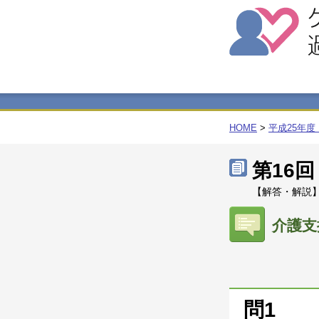
HOME
>
平成25年
第16
【解答・解説】
介護支
問1