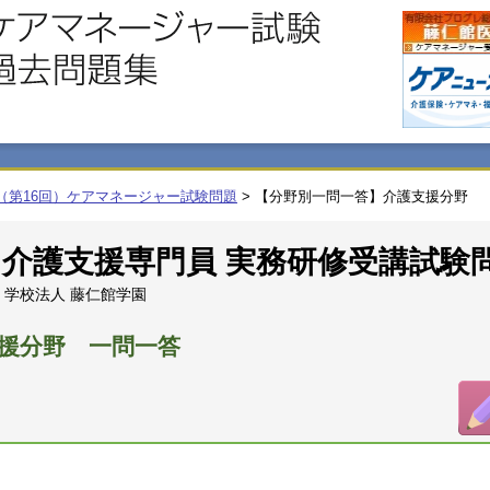
度（第16回）ケアマネージャー試験問題
>
【分野別一問一答】介護支援分野
回 介護支援専門員 実務研修受講試験
学校法人 藤仁館学園
援分野 一問一答