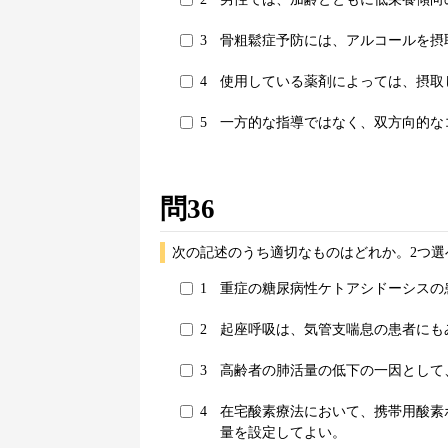
3
骨粗鬆症予防には、アルコールを摂
4
使用している薬剤によっては、摂取
5
一方的な指導ではなく、双方向的な
問36
次の記述のうち適切なものはどれか。2つ選
1
重症の糖尿病性ケトアシドーシスの
2
起座呼吸は、気管支喘息の患者にも
3
高齢者の肺活量の低下の一因として
4
在宅酸素療法において、携帯用酸素
量を設定してよい。