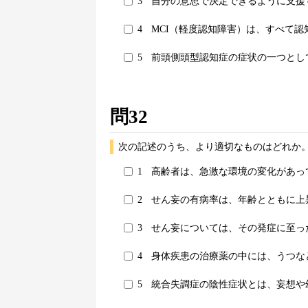
3
自分の意思で決定できるように支援
4
MCI（軽度認知障害）は、すべて認
5
前頭側頭型認知症の症状の一つとし
問32
次の記述のうち、より適切なものはどれか。
1
高齢者は、急激な環境の変化があっ
2
せん妄の有病率は、年齢とともに上
3
せん妄については、その発症に至っ
4
身体疾患の治療薬の中には、うつな
5
統合失調症の陰性症状とは、妄想や