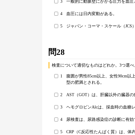
3
一般的に動脈壁にかかる圧力を血圧
4
血圧には日内変動がある。
5
ジャパン・コーマ・スケール（JC
問28
検査について適切なものはどれか。3つ選べ
1
腹囲が男性85cm以上、女性90c
型の肥満とされる。
2
AST（GOT）は、肝臓以外の臓器
3
ヘモグロビンAlcは、採血時の血糖
4
尿検査は、尿路感染症の診断に有効
5
CRP（C反応性たんぱく質）は、体