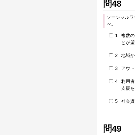
問48
ソーシャルワ
べ。
1
複数の
とが望
2
地域か
3
アウト
4
利用者
支援を
5
社会資
問49