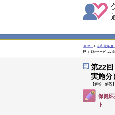
HOME
>
令和元年度
野（福祉サービスの
第22
実施分
【解答・解説】
保健医
ト