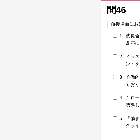
問46
面接場面にお
1
波長合
反応に
2
イラス
ントを
3
予備的
ておく
4
クロー
誘導し
5
「励ま
クライ