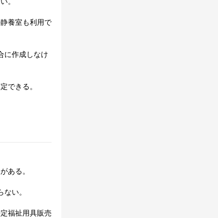
ない。
の静養室も利用で
合に作成しなけ
算定できる。
限がある。
らない。
特定福祉用具販売