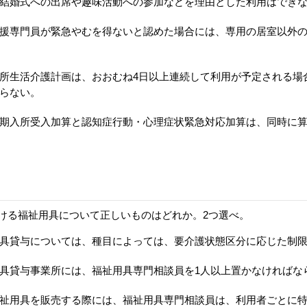
結婚式への出席や趣味活動への参加などを理由とした利用はでき
援専門員が緊急やむを得ないと認めた場合には、専用の居室以外
所生活介護計画は、おおむね4日以上連続して利用が予定される場
らない。
期入所受入加算と認知症行動・心理症状緊急対応加算は、同時に
ける福祉用具について正しいものはどれか。2つ選べ。
具貸与については、種目によっては、要介護状態区分に応じた制
具貸与事業所には、福祉用具専門相談員を1人以上置かなければな
祉用具を販売する際には、福祉用具専門相談員は、利用者ごとに