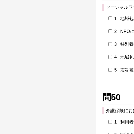
ソーシャルワ
1
地域包
2
NPO
3
特別養
4
地域包
5
震災被
問50
介護保険にお
1
利用者