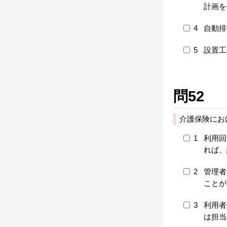
計画を
4
自動排
5
設置工
問52
介護保険にお
1
利用回
れば、
2
管理者
ことが
3
利用者
は担当