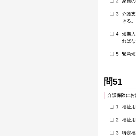
2
家族の
3
介護支
きる。
4
短期入
ればな
5
緊急短
問51
介護保険にお
1
福祉用
2
福祉用
3
特定福