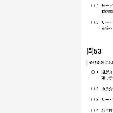
4
サービ
時訪問
5
サービ
者等へ
問53
介護保険にお
1
通所介
頭で示
2
通所介
3
サービ
4
若年性