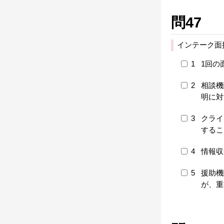
問47
インテーク面
1
1回の
2
相談機
明に対
3
クライ
するこ
4
情報収
5
援助機
が、重