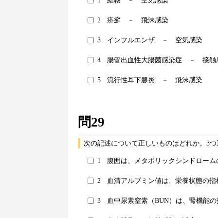
1
結核 － 空気感染
2
疥癬 － 飛沫感染
3
インフルエンザ － 空気感染
4
腸管出血性大腸菌感染症 － 接触
5
流行性耳下腺炎 － 飛沫感染
問29
次の記述について正しいものはどれか。3つ
1
腹囲は、メタボリックシンドローム
2
血清アルブミン値は、栄養状態の指
3
血中尿素窒素（BUN）は、腎機能