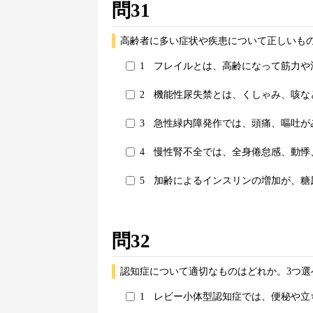
問31
高齢者に多い症状や疾患について正しいもの
1
フレイルとは、高齢になって筋力や
2
機能性尿失禁とは、くしゃみ、咳な
3
急性緑内障発作では、頭痛、嘔吐が
4
慢性腎不全では、全身倦怠感、動悸
5
加齢によるインスリンの増加が、糖
問32
認知症について適切なものはどれか。3つ選
1
レビー小体型認知症では、便秘や立