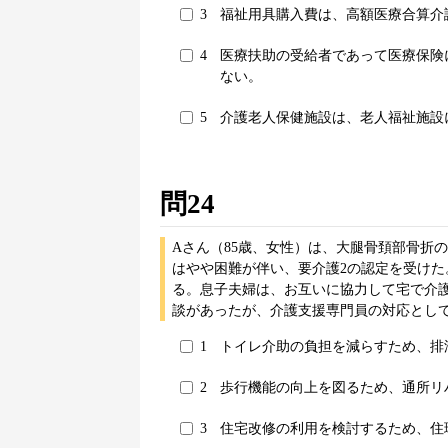
3
福祉用具購入費は、高額医療合算介
4
医療扶助の受給者であって医療保険
ない。
5
介護老人保健施設は、老人福祉施設
問24
Aさん（85歳、女性）は、大腿骨頚部骨折
はやや困難が伴い、要介護2の認定を受け
る。息子夫婦は、お互いに協力して宅で介
談があったが、介護支援専門員の対応とし
1
トイレ介助の負担を減らすため、排
2
歩行機能の向上を図るため、通所リ
3
住宅改修の利用を検討するため、住