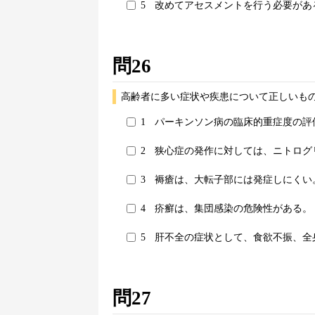
5
改めてアセスメントを行う必要があ
問26
高齢者に多い症状や疾患について正しいもの
1
パーキンソン病の臨床的重症度の評
2
狭心症の発作に対しては、ニトログ
3
褥瘡は、大転子部には発症しにくい
4
疥癬は、集団感染の危険性がある。
5
肝不全の症状として、食欲不振、全
問27