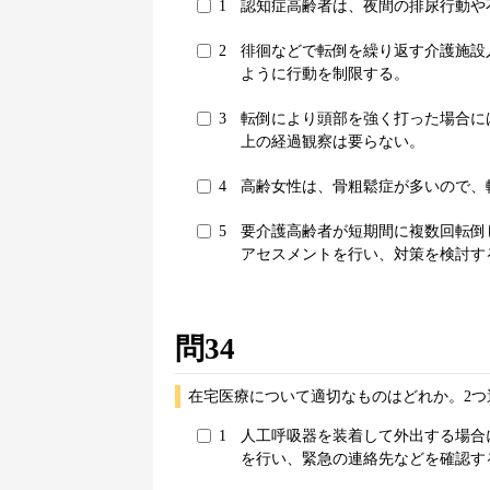
1
認知症高齢者は、夜間の排尿行動や
2
徘徊などで転倒を繰り返す介護施設
ように行動を制限する。
3
転倒により頭部を強く打った場合に
上の経過観察は要らない。
4
高齢女性は、骨粗鬆症が多いので、
5
要介護高齢者が短期間に複数回転倒
アセスメントを行い、対策を検討す
問34
在宅医療について適切なものはどれか。2つ
1
人工呼吸器を装着して外出する場合
を行い、緊急の連絡先などを確認す