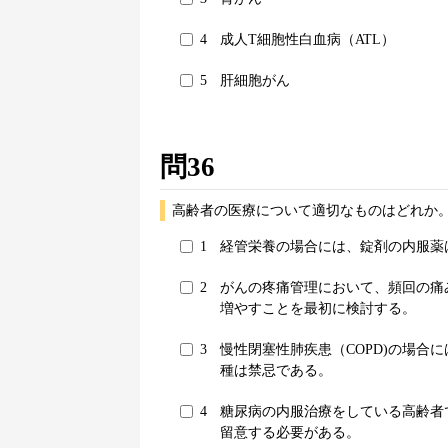
4
成人T細胞性白血病（ATL）
5
肝細胞がん
問36
高齢者の医療について適切なものはどれか。
1
経管栄養の場合には、錠剤の内服薬
2
がんの疼痛管理において、頻回の痛
増やすことを最初に検討する。
3
慢性閉塞性肺疾患（COPD)の場合
種は禁忌である。
4
糖尿病の内服治療をしている高齢者
留意する必要がある。