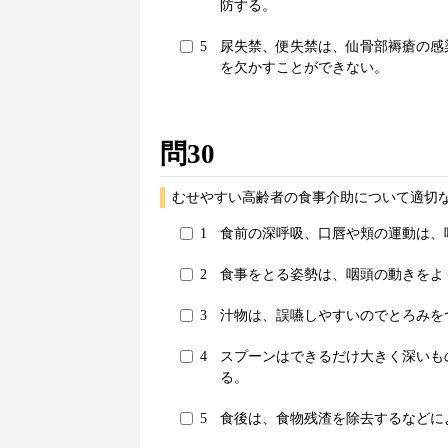
防する。
5
尿失禁、便失禁は、仙骨部褥瘡の感
を欠かすことができない。
問30
むせやすい高齢者の食事介助について適切な
1
食前の深呼吸、口唇や頬の運動は、
2
食事をとる姿勢は、咽頭の動きをよ
3
汁物は、誤嚥しやすいのでとろみを
4
スプーンはできるだけ大きく深いも
る。
5
食後は、食物残渣を除去するなどに