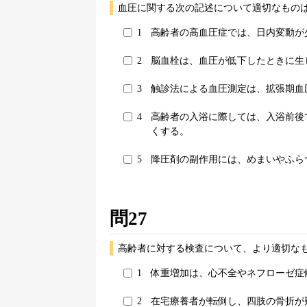
血圧に関する次の記述について適切なものは
1
高齢者の高血圧症では、日内変動が
2
脳血栓は、血圧が低下したときに生
3
触診法による血圧測定は、拡張期血
4
高齢者の入浴に際しては、入浴前後
くする。
5
降圧剤の副作用には、めまいやふら
問27
高齢者に対する検査について、より適切なも
1
体重増加は、心不全やネフローゼ症
2
在宅療養者が転倒し、四肢の骨折が