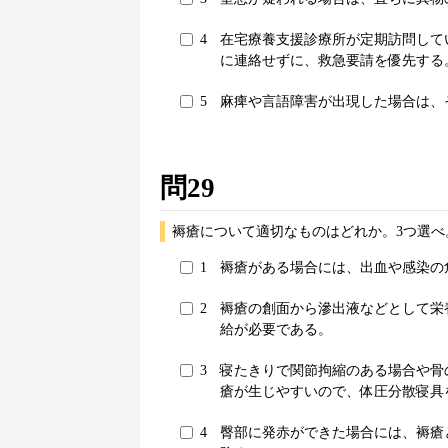
4
在宅療養支援診療所が定期訪問して
に連絡せずに、救急要請を優先する
5
麻痺や言語障害が出現した場合は、
問29
褥瘡について適切なものはどれか。3つ選べ
1
褥瘡がある場合には、出血や感染の
2
褥瘡の創面から滲出液などとして栄
給が必要である。
3
寝たきりで関節拘縮のある場合や骨
瘡が生じやすいので、体圧分散寝具
4
臀部に発赤ができた場合には、褥瘡