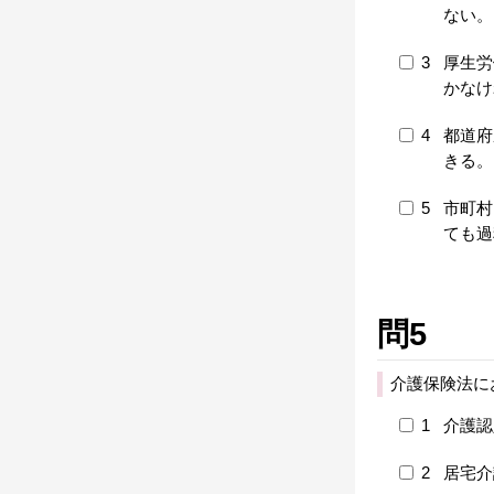
ない。
3
厚生労
かなけ
4
都道府
きる。
5
市町村
ても過
問5
介護保険法に
1
介護認
2
居宅介