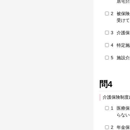
居宅介
2
被保険
受けて
3
介護保
4
特定施
5
施設介
問4
介護保険制度
1
医療保
らない
2
年金保