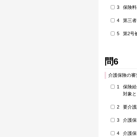
3
保険料
4
第三者
5
第2号
問6
介護保険の審
1
保険給
対象と
2
要介護
3
介護保
4
介護保