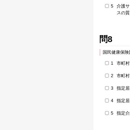
5
介護サ
スの質
問8
国民健康保険
1
市町村
2
市町村
3
指定居
4
指定居
5
指定介