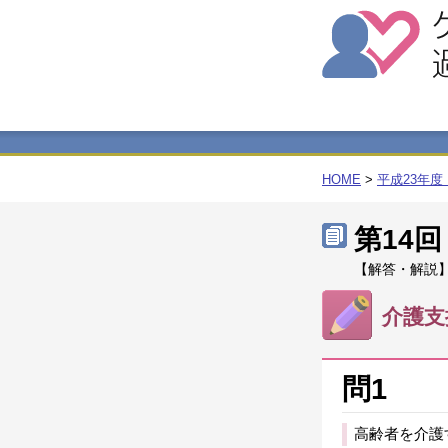
HOME
>
平成23年
第14
【解答・解説】
介護支
問1
高齢者を介護