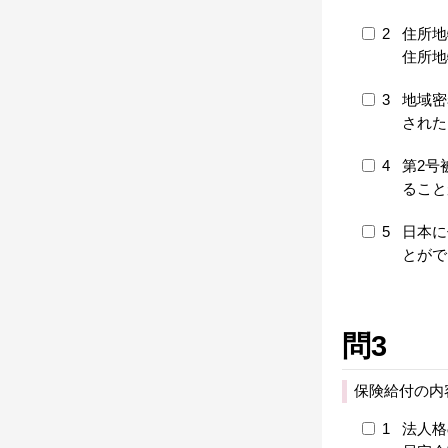
2
住所地
住所地
3
地域密
された
4
第2号
ること
5
日本に
とがで
問3
保険給付の内
1
法人格