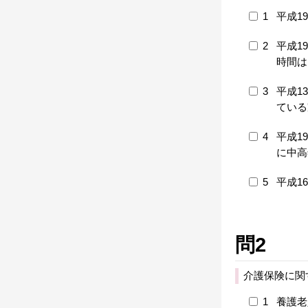
1
平成1
2
平成1
時間は
3
平成1
ている
4
平成1
に中高
5
平成1
問2
介護保険に関
1
養護老