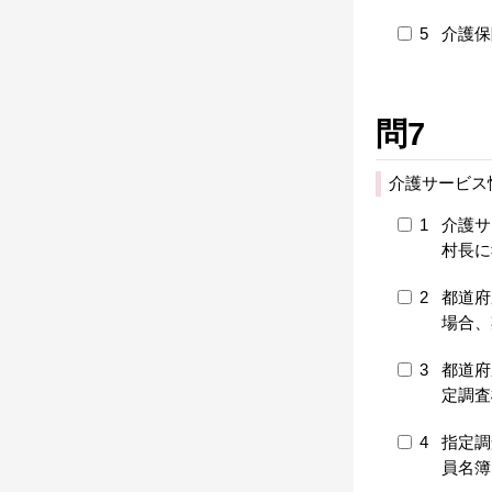
5
介護保
問7
介護サービス
1
介護サ
村長に
2
都道府
場合、
3
都道府
定調査
4
指定調
員名簿